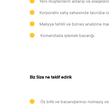
Yeni müştərilərin axtarışı və əlaqələr
Korporativ satış sahəsində təcrübə ü
Maliyyə təhlili və biznes analizinə ma
Komandada işləmək bacarığı.
Biz Sizə nə təklif edirik
Öz bilik və bacarıqlarınızı nümayiş və 