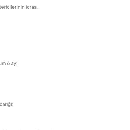
ricilərinin icrası.
um 6 ay;
arığı;