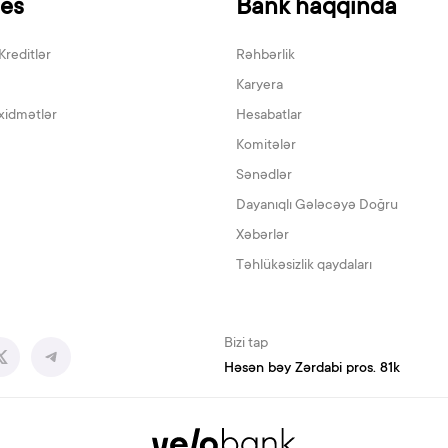
nes
Bank haqqında
Kreditlər
Rəhbərlik
Karyera
xidmətlər
Hesabatlar
Komitələr
Sənədlər
Dayanıqlı Gələcəyə Doğru
Xəbərlər
Təhlükəsizlik qaydaları
Bizi tap
Həsən bəy Zərdabi pros. 81k