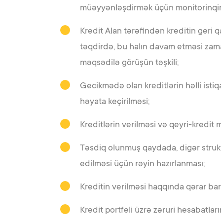
müəyyənləşdirmək üçün monitorinqin 
Kredit Alan tərəfindən kreditin geri
təqdirdə, bu halın davam etməsi zam
məqsədilə görüşün təşkili;
Gecikmədə olan kreditlərin həlli ist
həyata keçirilməsi;
Kreditlərin verilməsi və qeyri-kredit m
Təsdiq olunmuş qaydada, digər struktu
edilməsi üçün rəyin hazırlanması;
Kreditin verilməsi haqqında qərar ba
Kredit portfeli üzrə zəruri hesabatları