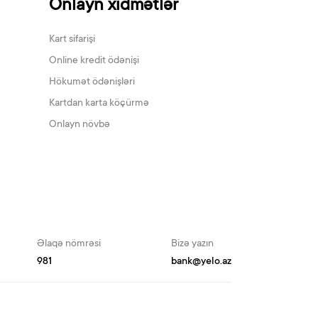
Onlayn xidmətlər
Kart sifarişi
Online kredit ödənişi
Hökumət ödənişləri
Kartdan karta köçürmə
Onlayn növbə
Əlaqə nömrəsi
Bizə yazın
981
bank@yelo.az