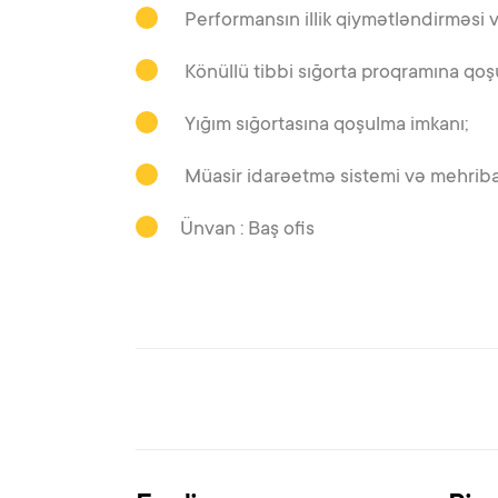
Performansın illik qiymətləndirməsi 
Könüllü tibbi sığorta proqramına qoş
Yığım sığortasına qoşulma imkanı;
Müasir idarəetmə sistemi və mehriban
Ünvan : Baş ofis