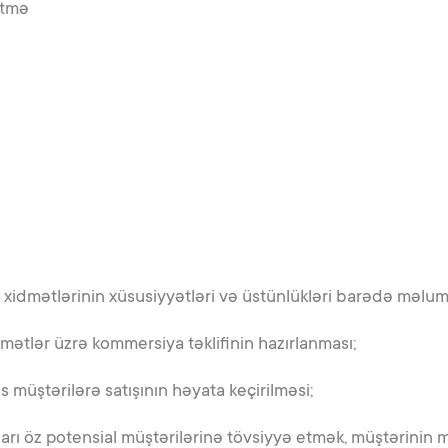
etmə
xidmətlərinin xüsusiyyətləri və üstünlükləri barədə məluma
mətlər üzrə kommersiya təklifinin hazırlanması;
 müştərilərə satışının həyata keçirilməsi;
arı öz potensial müştərilərinə tövsiyyə etmək, müştərinin 