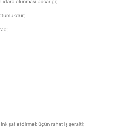
in idarə olunması bacarığı;
stünlükdür;
raq;
inkişaf etdirmək üçün rahat iş şəraiti;