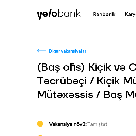
Fərdi
Biznes
Bank haqqında
Rəhbərlik
Kary
Digər vakansiyalar
(Baş ofis) Kiçik və 
Təcrübəçi / Kiçik M
Mütəxəssis / Baş M
Vakansiya növü:
Tam ştat