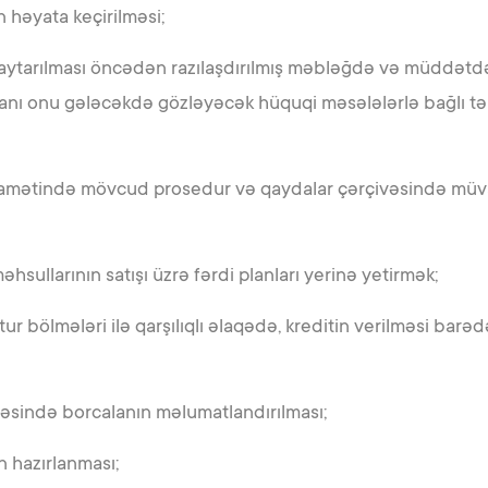
həyata keçirilməsi;
 qaytarılması öncədən razılaşdırılmış məbləğdə və müddətd
anı onu gələcəkdə gözləyəcək hüquqi məsələlərlə bağlı t
iqamətində mövcud prosedur və qaydalar çərçivəsində müva
əhsullarının satışı üzrə fərdi planları yerinə yetirmək;
r bölmələri ilə qarşılıqlı əlaqədə, kreditin verilməsi barə
rəsində borcalanın məlumatlandırılması;
n hazırlanması;