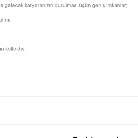
və gələcək karyeranızın qurulması üçün geniş imkanlar;
ulma;
 kollektiv.