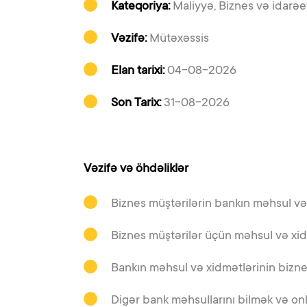
Kateqoriya:
Maliyyə, Biznes və idarə
Vəzifə:
Mütəxəssis
Elan tarixi:
04-08-2026
Son Tarix:
31-08-2026
Vəzifə və öhdəliklər
Biznes müştərilərin bankın məhsul və 
Biznes müştərilər üçün məhsul və xid
Bankın məhsul və xidmətlərinin biznes
Digər bank məhsullarını bilmək və onl