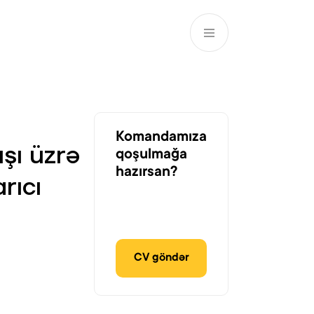
AZ
ə
ATM və Filiallar
981
Komandamıza
ışı üzrə
qoşulmağa
hazırsan?
rıcı
CV göndər