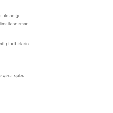
ə olmadığı
əlimatlandırmaq
fiq tədbirlərin
də qərar qəbul