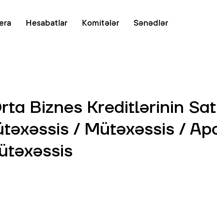
Onlayn növb
era
Hesabatlar
Komitələr
Sənədlər
Orta Biznes Kreditlərinin Sat
ütəxəssis / Mütəxəssis / Apa
ütəxəssis