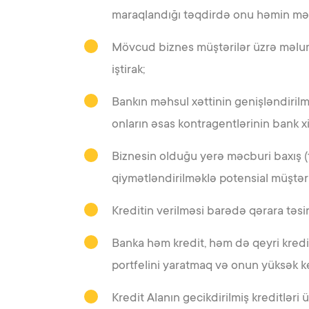
maraqlandığı təqdirdə onu həmin mə
Mövcud biznes müştərilər üzrə məluma
iştirak;
Bankın məhsul xəttinin genişləndirilm
onların əsas kontragentlərinin bank xi
Biznesin olduğu yerə məcburi baxış (t
qiymətləndirilməklə potensial müştəril
Kreditin verilməsi barədə qərara təsir
Banka həm kredit, həm də qeyri kredit
portfelini yaratmaq və onun yüksək k
Kredit Alanın gecikdirilmiş kreditləri 