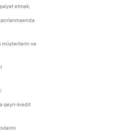
şaiyət etmək;
hazırlanmasında
 müştərilərin və
i
;
ə qeyri-kredit
ivlərini