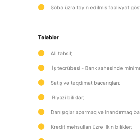
Şöbə üzrə təyin edilmiş fəaliyyət göstə
Tələblər
Ali təhsil;
İş təcrübəsi - Bank sahəsində minim
Satış və təqdimat bacarıqları;
Riyazi biliklər;
Danışıqlar aparmaq və inandırmaq bac
Kredit məhsulları üzrə ilkin biliklər;