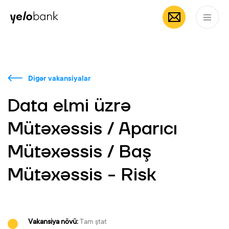
Fərdi
Biznes
Bank haqqında
AZ
Digər vakansiyalar
Data elmi üzrə
Mütəxəssis / Aparıcı
Mütəxəssis / Baş
Mütəxəssis - Risk
Vakansiya növü:
Tam ştat