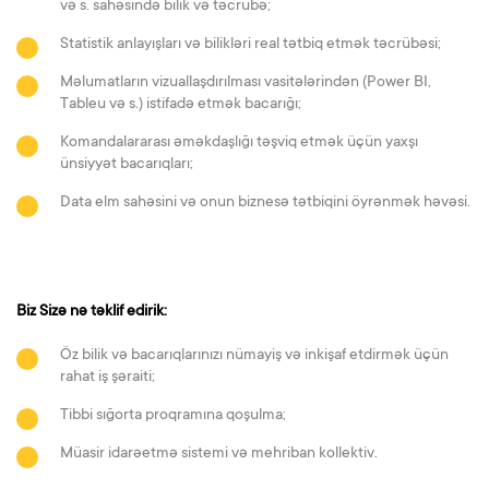
və s. sahəsində bilik və təcrübə;
Statistik anlayışları və bilikləri real tətbiq etmək təcrübəsi;
Məlumatların vizuallaşdırılması vasitələrindən (Power BI,
Tableu və s.) istifadə etmək bacarığı;
Komandalararası əməkdaşlığı təşviq etmək üçün yaxşı
ünsiyyət bacarıqları;
Data elm sahəsini və onun biznesə tətbiqini öyrənmək həvəsi.
Biz Sizə nə təklif edirik:
Öz bilik və bacarıqlarınızı nümayiş və inkişaf etdirmək üçün
rahat iş şəraiti;
Tibbi sığorta proqramına qoşulma;
Müasir idarəetmə sistemi və mehriban kollektiv.