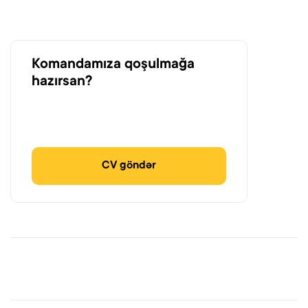
Komandamıza qoşulmağa
hazırsan?
CV göndər