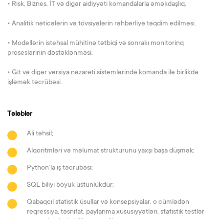
• Risk, Biznes, İT və digər aidiyyəti komandalarla əməkdaşlıq.
• Analitik nəticələrin və tövsiyələrin rəhbərliyə təqdim edilməsi.
• Modellərin istehsal mühitinə tətbiqi və sonrakı monitorinq
proseslərinin dəstəklənməsi.
• Git və digər versiya nəzarəti sistemlərində komanda ilə birlikdə
işləmək təcrübəsi.
Tələblər
Ali təhsil;
Alqoritmləri və məlumat strukturunu yaxşı başa düşmək;
Python`la iş təcrübəsi;
SQL biliyi böyük üstünlükdür;
Qabaqcıl statistik üsullar və konsepsiyalar, o cümlədən
reqressiya, təsnifat, paylanma xüsusiyyətləri, statistik testlər