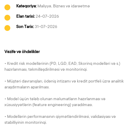
Kateqoriya:
Maliyyə, Biznes və idarəetmə
Elan tarixi:
24-07-2026
Son Tarix:
31-07-2026
Vəzifə və öhdəliklər
• Kredit risk modellərinin (PD, LGD, EAD, Skorinq modelləri və s.)
hazırlanması, təkmilləşdirilməsi və monitorinqi.
• Müştəri davranışları, ödəniş intizamı və kredit portfeli üzrə analitik
araşdırmaların aparılması.
• Model üçün tələb olunan məlumatların hazırlanması və
xüsusiyyətlərin (feature engineering) yaradılması.
• Modellərin performansının qiymətləndirilməsi, validasiyası və
stabilliyinin monitorinqi.