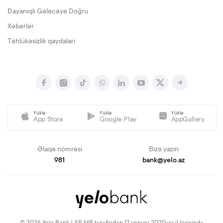
Dayanıqlı Gələcəyə Doğru
Xəbərlər
Təhlükəsizlik qaydaları
Yüklə
Yüklə
Yüklə
App Store
Google Play
AppGallery
Əlaqə nömrəsi
Bizə yazın
981
bank@yelo.az