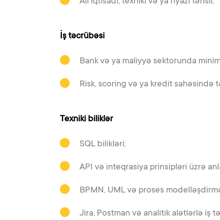
Ali iqtisadi, texniki və ya riyazi təhsil;
İş təcrübəsi
Bank və ya maliyyə sektorunda minimu
Risk, scoring və ya kredit sahəsində 
Texniki biliklər
SQL bilikləri;
API və inteqrasiya prinsipləri üzrə anl
BPMN, UML və proses modelləşdirmə b
Jira, Postman və analitik alətlərlə iş t