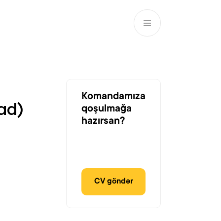
AZ
ə
ATM və Filiallar
981
Komandamıza
ad)
qoşulmağa
hazırsan?
CV göndər