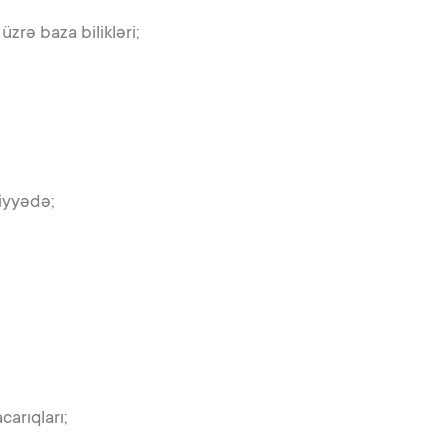
üzrə baza bilikləri;
viyyədə;
arıqları;