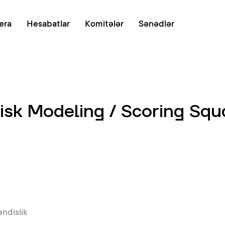
Onlayn növb
era
Hesabatlar
Komitələr
Sənədlər
(Risk Modeling / Scoring Squ
ndislik