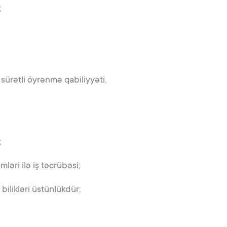
;
sürətli öyrənmə qabiliyyəti.
;
əri ilə iş təcrübəsi;
bilikləri üstünlükdür;