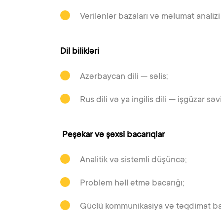
Verilənlər bazaları və məlumat analizi 
Dil bilikləri
Azərbaycan dili — səlis;
Rus dili və ya ingilis dili — işgüzar sə
Peşəkar və şəxsi bacarıqlar
Analitik və sistemli düşüncə;
Problem həll etmə bacarığı;
Güclü kommunikasiya və təqdimat bac