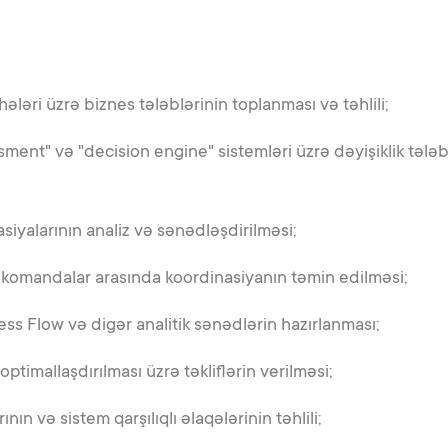
ihələri üzrə biznes tələblərinin toplanması və təhlili;
essment" və "decision engine" sistemləri üzrə dəyişiklik tələb
siyalarının analiz və sənədləşdirilməsi;
i komandalar arasında koordinasiyanın təmin edilməsi;
ss Flow və digər analitik sənədlərin hazırlanması;
ptimallaşdırılması üzrə təkliflərin verilməsi;
nın və sistem qarşılıqlı əlaqələrinin təhlili;