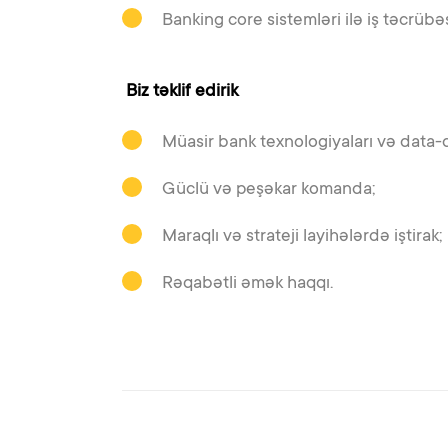
Banking core sistemləri ilə iş təcrübəs
Biz təklif edirik
Müasir bank texnologiyaları və data-
Güclü və peşəkar komanda;
Maraqlı və strateji layihələrdə iştirak;
Rəqabətli əmək haqqı.