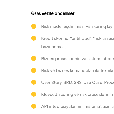
Əsas vəzifə öhdəlikləri
Risk modelləşdirilməsi və
skorinq
lay
Kredit
skorinq
, "antifraud", "risk ass
hazırlanması;
Biznes proseslərinin və sistem inteqra
Risk və biznes komandaları ilə texnik
User Story, BRD, SRS, Use Case, Proce
Mövcud scoring və risk proseslərinin o
API inteqrasiyalarının, məlumat axınları