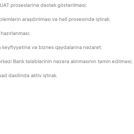
 UAT proseslərinə dəstək göstərilməsi;
lemlərin araşdırılması və həll prosesində iştirak;
 hazırlanması;
ın keyfiyyətinə və biznes qaydalarına nəzarət;
rkəzi Bank tələblərinin nəzərə alınmasının təmin edilməsi;
d daxilində aktiv iştirak.