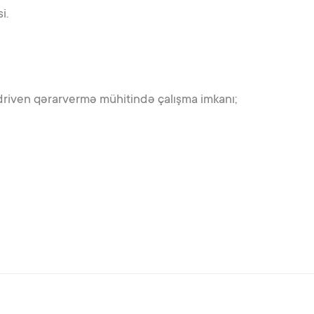
i.
driven qərarvermə mühitində çalışma imkanı;