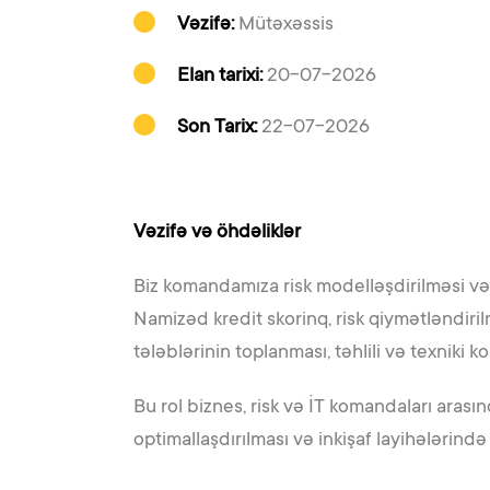
Vəzifə:
Mütəxəssis
Elan tarixi:
20-07-2026
Son Tarix:
22-07-2026
Vəzifə və öhdəliklər
Biz komandamıza risk modelləşdirilməsi və sc
Namizəd kredit skorinq, risk qiymətləndiril
tələblərinin toplanması, təhlili və texnik
Bu rol biznes, risk və İT komandaları arası
optimallaşdırılması və inkişaf layihələrində