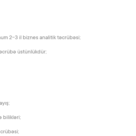
m 2-3 il biznes analitik təcrübəsi;
təcrübə üstünlükdür;
ayış;
ilikləri;
əcrübəsi;