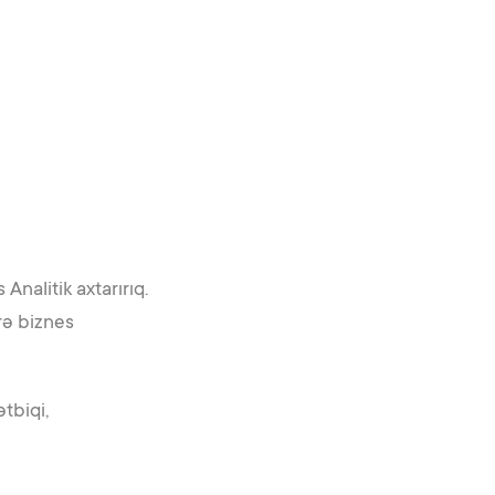
Analitik axtarırıq.
rə biznes
tbiqi,