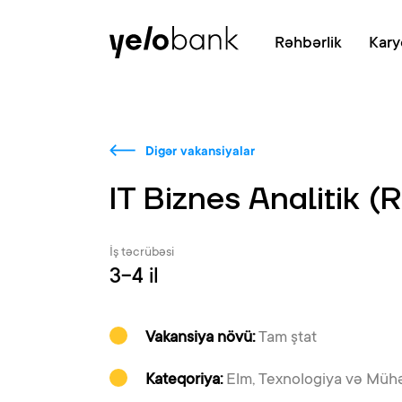
Fərdi
Biznes
Bank haqqında
Rəhbərlik
Kary
Digər vakansiyalar
IT Biznes Analitik 
İş təcrübəsi
3-4 il
Vakansiya növü:
Tam ştat
Kateqoriya:
Elm, Texnologiya və Mühə