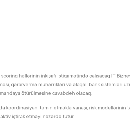
oring həllərinin inkişafı istiqamətində çalışacaq IT Biznes 
məsi, qərarvermə mühərrikləri və əlaqəli bank sistemləri üz
i komandaya ötürülməsinə cavabdeh olacaq.
nda koordinasiyanı təmin etməklə yanaşı, risk modellərinin tə
 aktiv iştirak etməyi nəzərdə tutur.