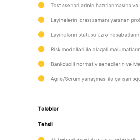
Test ssenarilərinin hazırlanmasına və
Layihələrin icrası zamanı yaranan prob
Layihələrin statusu üzrə hesabatların
Risk modelləri ilə əlaqəli məlumatlar
Bankdaxili normativ sənədlərin və Mə
Agile/Scrum yanaşması ilə çalışan squa
Tələblər
Təhsil