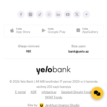
Yüklə
Yüklə
Yüklə
App Store
Google Play
AppGallery
Əlaqə nömrəsi
Bizə yazın
981
bank@yelo.az
© 2026 Yelo Bank | AR MB tərəfindən 17 yanvar 2020-ci il tarixində
verilmiş 203 saylı lisenziya
E-portal
ADİF
infobank.az
Qarabağ Dirçəliş Fondu
YAŞAT Fondu
Site by
Jeykhun Imanov Studio