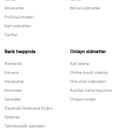
Əmanətlər
Biznes xidmətlər
Pul köçürmələri
Kart xidmətləri
Tariflər
Bank haqqında
Onlayn xidmətlər
Rəhbərlik
Kart sifarişi
Karyera
Online kredit ödənişi
Hesabatlar
Hökumət ödənişləri
Komitələr
Kartdan karta köçürmə
Sənədlər
Onlayn növbə
Dayanıqlı Gələcəyə Doğru
Xəbərlər
Təhlükəsizlik qaydaları