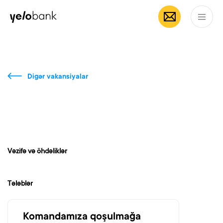
Fərdi
Biznes
Bank haqqında
AZ
Digər vakansiyalar
Vəzifə və öhdəliklər
Tələblər
Komandamıza qoşulmağa