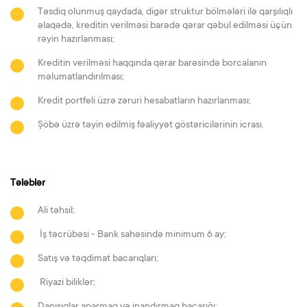
Təsdiq olunmuş qaydada, digər struktur bölmələri ilə qarşılıqlı
əlaqədə, kreditin verilməsi barədə qərar qəbul edilməsi üçün
rəyin hazırlanması;
Kreditin verilməsi haqqında qərar barəsində borcalanın
məlumatlandırılması;
Kredit portfeli üzrə zəruri hesabatların hazırlanması;
Şöbə üzrə təyin edilmiş fəaliyyət göstəricilərinin icrası.
Tələblər
Ali təhsil;
İş təcrübəsi - Bank sahəsində minimum 6 ay;
Satış və təqdimat bacarıqları;
Riyazi biliklər;