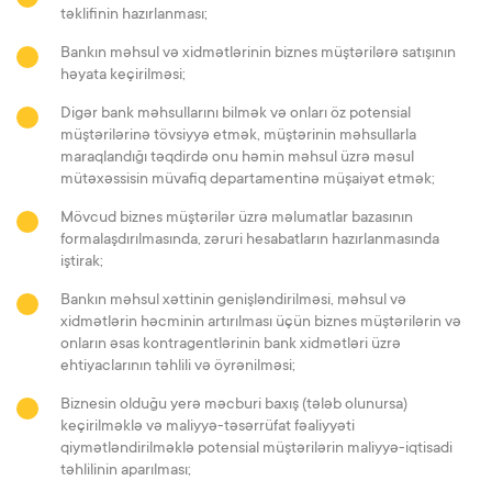
təklifinin hazırlanması;
Bankın məhsul və xidmətlərinin biznes müştərilərə satışının
həyata keçirilməsi;
Digər bank məhsullarını bilmək və onları öz potensial
müştərilərinə tövsiyyə etmək, müştərinin məhsullarla
maraqlandığı təqdirdə onu həmin məhsul üzrə məsul
mütəxəssisin müvafiq departamentinə müşaiyət etmək;
Mövcud biznes müştərilər üzrə məlumatlar bazasının
formalaşdırılmasında, zəruri hesabatların hazırlanmasında
iştirak;
Bankın məhsul xəttinin genişləndirilməsi, məhsul və
xidmətlərin həcminin artırılması üçün biznes müştərilərin və
onların əsas kontragentlərinin bank xidmətləri üzrə
ehtiyaclarının təhlili və öyrənilməsi;
Biznesin olduğu yerə məcburi baxış (tələb olunursa)
keçirilməklə və maliyyə-təsərrüfat fəaliyyəti
qiymətləndirilməklə potensial müştərilərin maliyyə-iqtisadi
təhlilinin aparılması;