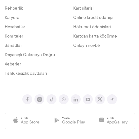
Rəhbərlik
Kart sifarişi
Karyera
Online kredit ödənişi
Hesabatlar
Hökumət ödənişləri
Komitələr
Kartdan karta köçürmə
Sənədlər
Onlayn növbə
Dayanıqlı Gələcəyə Doğru
Xəbərlər
Təhlükəsizlik qaydaları
Yüklə
Yüklə
Yüklə
App Store
Google Play
AppGallery