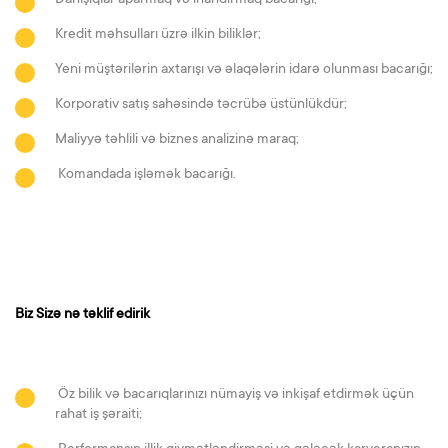
Danışıqlar aparmaq və inandırmaq bacarığı;
Kredit məhsulları üzrə ilkin biliklər;
Yeni müştərilərin axtarışı və əlaqələrin idarə olunması bacarığı;
Korporativ satış sahəsində təcrübə üstünlükdür;
Maliyyə təhlili və biznes analizinə maraq;
Komandada işləmək bacarığı.
Biz Sizə nə təklif edirik
Öz bilik və bacarıqlarınızı nümayiş və inkişaf etdirmək üçün
rahat iş şəraiti;