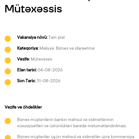
Mütəxəssis
Vakansiya növü:
Tam ştat
Kateqoriya:
Maliyyə, Biznes və idarəetmə
Vəzifə:
Mütəxəssis
Elan tarixi:
04-08-2026
Son Tarix:
31-08-2026
Vəzifə və öhdəliklər
Biznes müştərilərin bankın məhsul və xidmətlərinin
xüsusiyyətləri və üstünlükləri barədə məlumatlandırılması;
Biznes müştərilər üçün məhsul və xidmətlər üzrə kommersiya