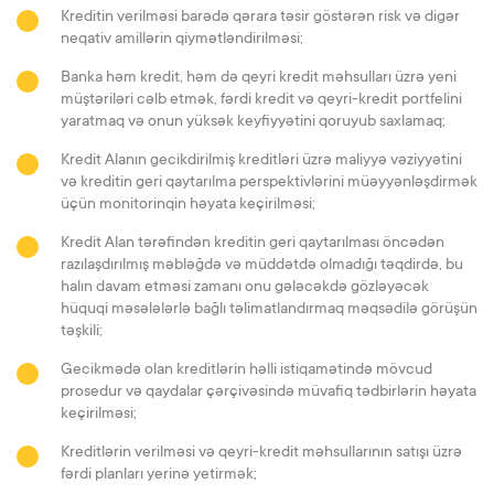
Kreditin verilməsi barədə qərara təsir göstərən risk və digər
neqativ amillərin qiymətləndirilməsi;
Banka həm kredit, həm də qeyri kredit məhsulları üzrə yeni
müştəriləri cəlb etmək, fərdi kredit və qeyri-kredit portfelini
yaratmaq və onun yüksək keyfiyyətini qoruyub saxlamaq;
Kredit Alanın gecikdirilmiş kreditləri üzrə maliyyə vəziyyətini
və kreditin geri qaytarılma perspektivlərini müəyyənləşdirmək
üçün monitorinqin həyata keçirilməsi;
Kredit Alan tərəfindən kreditin geri qaytarılması öncədən
razılaşdırılmış məbləğdə və müddətdə olmadığı təqdirdə, bu
halın davam etməsi zamanı onu gələcəkdə gözləyəcək
hüquqi məsələlərlə bağlı təlimatlandırmaq məqsədilə görüşün
təşkili;
Gecikmədə olan kreditlərin həlli istiqamətində mövcud
prosedur və qaydalar çərçivəsində müvafiq tədbirlərin həyata
keçirilməsi;
Kreditlərin verilməsi və qeyri-kredit məhsullarının satışı üzrə
fərdi planları yerinə yetirmək;