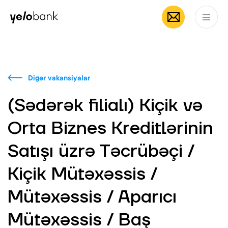
Fərdi
Biznes
Bank haqqında
AZ
Digər vakansiyalar
(Sədərək filialı) Kiçik və
Orta Biznes Kreditlərinin
Satışı üzrə Təcrübəçi /
Kiçik Mütəxəssis /
Mütəxəssis / Aparıcı
Mütəxəssis / Baş