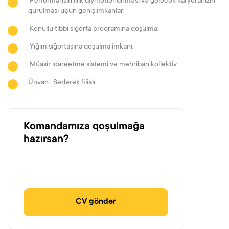
Performansın illik qiymətləndirməsi və gələcək karyeranızın
qurulması üçün geniş imkanlar;
Könüllü tibbi sığorta proqramına qoşulma;
Yığım sığortasına qoşulma imkanı;
Müasir idarəetmə sistemi və mehriban kollektiv.
Ünvan : Sədərək filialı
Komandamıza qoşulmağa
hazırsan?
CV göndər