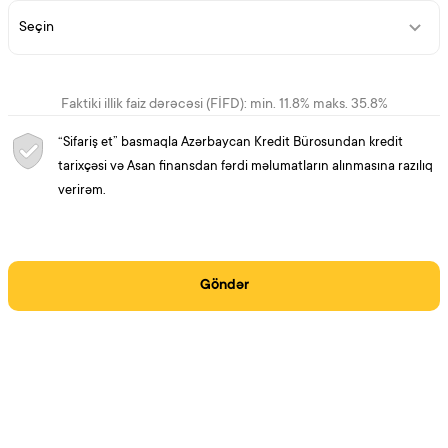
Faktiki illik faiz dərəcəsi (FİFD): min. 11.8% maks. 35.8%
“Sifariş et” basmaqla Azərbaycan Kredit Bürosundan kredit
tarixçəsi və Asan finansdan fərdi məlumatların alınmasına razılıq
verirəm.
Göndər