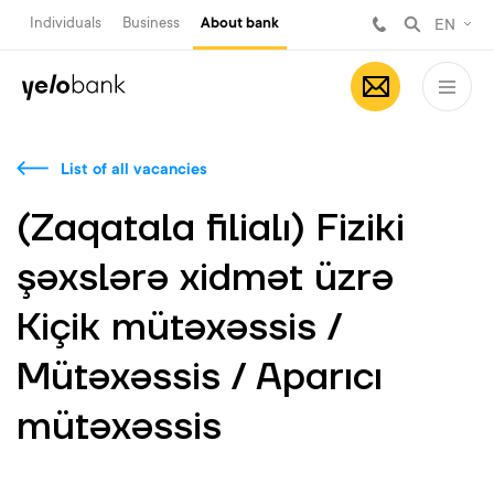
Individuals
Business
About bank
EN
List of all vacancies
(Zaqatala filialı) Fiziki
şəxslərə xidmət üzrə
Kiçik mütəxəssis /
Mütəxəssis / Aparıcı
mütəxəssis