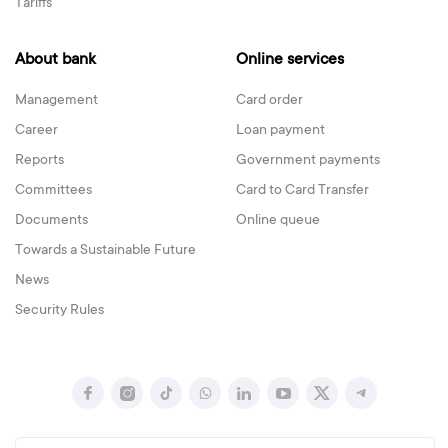
Tariffs
About bank
Online services
Management
Card order
Career
Loan payment
Reports
Government payments
Committees
Card to Card Transfer
Documents
Online queue
Towards a Sustainable Future
News
Security Rules