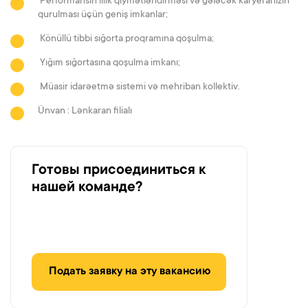
Performansın illik qiymətləndirməsi və gələcək karyeranızın
qurulması üçün geniş imkanlar;
Könüllü tibbi sığorta proqramına qoşulma;
Yığım sığortasına qoşulma imkanı;
Müasir idarəetmə sistemi və mehriban kollektiv.
Ünvan : Lənkaran filialı
Готовы присоединиться к
нашей команде?
Подать заявку на эту вакансию