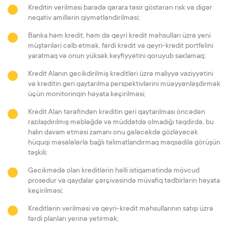
Kreditin verilməsi barədə qərara təsir göstərən risk və digər
neqativ amillərin qiymətləndirilməsi;
Banka həm kredit, həm də qeyri kredit məhsulları üzrə yeni
müştəriləri cəlb etmək, fərdi kredit və qeyri-kredit portfelini
yaratmaq və onun yüksək keyfiyyətini qoruyub saxlamaq;
Kredit Alanın gecikdirilmiş kreditləri üzrə maliyyə vəziyyətini
və kreditin geri qaytarılma perspektivlərini müəyyənləşdirmək
üçün monitorinqin həyata keçirilməsi;
Kredit Alan tərəfindən kreditin geri qaytarılması öncədən
razılaşdırılmış məbləğdə və müddətdə olmadığı təqdirdə, bu
halın davam etməsi zamanı onu gələcəkdə gözləyəcək
hüquqi məsələlərlə bağlı təlimatlandırmaq məqsədilə görüşün
təşkili;
Gecikmədə olan kreditlərin həlli istiqamətində mövcud
prosedur və qaydalar çərçivəsində müvafiq tədbirlərin həyata
keçirilməsi;
Kreditlərin verilməsi və qeyri-kredit məhsullarının satışı üzrə
fərdi planları yerinə yetirmək;