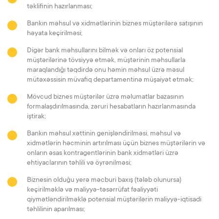
təklifinin hazırlanması;
Bankın məhsul və xidmətlərinin biznes müştərilərə satışının
həyata keçirilməsi;
Digər bank məhsullarını bilmək və onları öz potensial
müştərilərinə tövsiyyə etmək, müştərinin məhsullarla
maraqlandığı təqdirdə onu həmin məhsul üzrə məsul
mütəxəssisin müvafiq departamentinə müşaiyət etmək;
Mövcud biznes müştərilər üzrə məlumatlar bazasının
formalaşdırılmasında, zəruri hesabatların hazırlanmasında
iştirak;
Bankın məhsul xəttinin genişləndirilməsi, məhsul və
xidmətlərin həcminin artırılması üçün biznes müştərilərin və
onların əsas kontragentlərinin bank xidmətləri üzrə
ehtiyaclarının təhlili və öyrənilməsi;
Biznesin olduğu yerə məcburi baxış (tələb olunursa)
keçirilməklə və maliyyə-təsərrüfat fəaliyyəti
qiymətləndirilməklə potensial müştərilərin maliyyə-iqtisadi
təhlilinin aparılması;