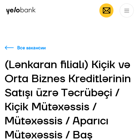
Частным лицам
Бизнесу
О банке
RU
Все вакансии
(Lənkaran filialı) Kiçik və
Orta Biznes Kreditlərinin
Satışı üzrə Təcrübəçi /
Kiçik Mütəxəssis /
Mütəxəssis / Aparıcı
Mütəxəssis / Baş