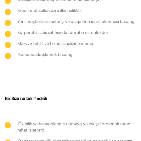
Danışıqlar aparmaq və inandırmaq bacarığı;
Kredit məhsulları üzrə ilkin biliklər;
Yeni müştərilərin axtarışı və əlaqələrin idarə olunması bacarığı;
Korporativ satış sahəsində təcrübə üstünlükdür;
Maliyyə təhlili və biznes analizinə maraq;
Komandada işləmək bacarığı.
Biz Sizə nə təklif edirik
Öz bilik və bacarıqlarınızı nümayiş və inkişaf etdirmək üçün
rahat iş şəraiti;