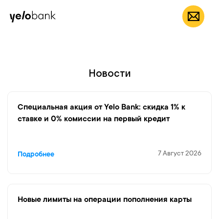
мобильное
App Store
Частным лицам
Бизнесу
О банке
приложение Yelo
RU
Новости
Специальная акция от Yelo Bank: скидка 1% к
ставке и 0% комиссии на первый кредит
7 Август 2026
Подробнее
Новые лимиты на операции пополнения карты