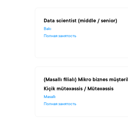
Data scientist (middle / senior)
Bakı
Полная занятость
(Masallı filialı) Mikro biznes müştər
Kiçik mütəxəssis / Mütəxəssis
Masallı
Полная занятость