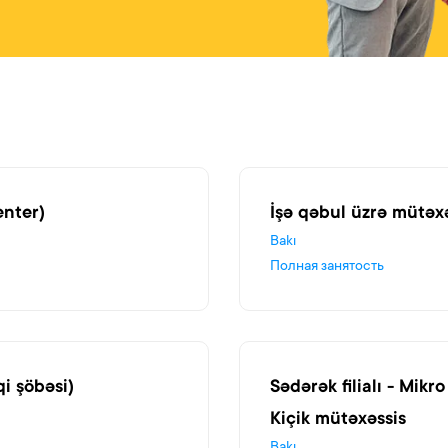
enter)
İşə qəbul üzrə mütəxə
Bakı
Полная занятость
qi şöbəsi)
Sədərək filialı - Mikr
Kiçik mütəxəssis