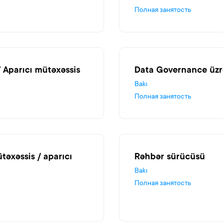
Полная занятость
/ Aparıcı mütəxəssis
Data Governance üzr
Bakı
Полная занятость
təxəssis / aparıcı
Rəhbər sürücüsü
Bakı
Полная занятость