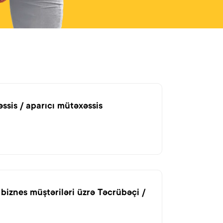
ssis / aparıcı mütəxəssis
o biznes müştəriləri üzrə Təcrübəçi /