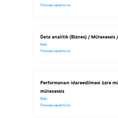
Полная занятость
Data analitik (Biznes) / Mütəxəssis 
Bakı
Полная занятость
Performansın idarəedilməsi üzrə mü
mütəxəssis
Bakı
Полная занятость