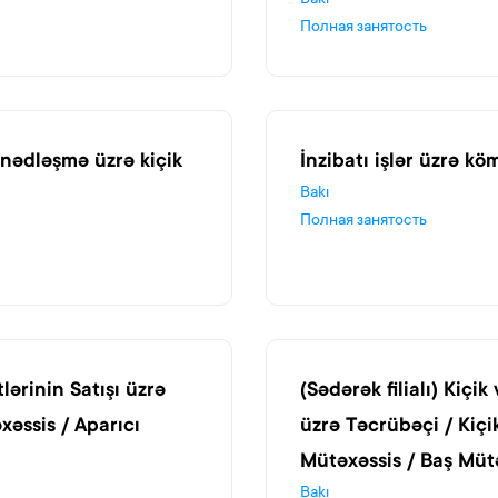
Bakı
Полная занятость
nədləşmə üzrə kiçik
İnzibatı işlər üzrə kö
Bakı
Полная занятость
tlərinin Satışı üzrə
(Sədərək filialı) Kiçik
xəssis / Aparıcı
üzrə Təcrübəçi / Kiçi
Mütəxəssis / Baş Müt
Bakı