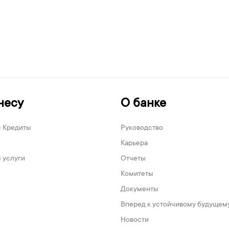
несу
О банке
с Кредиты
Руководство
Карьера
 услуги
Отчеты
Комитеты
Документы
Вперед к устойчивому будущем
Новости