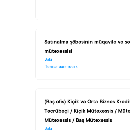
Satınalma şöbəsinin müqavilə və sə
mütəxəssisi
Bakı
Полная занятость
(Baş ofis) Kiçik və Orta Biznes Kredi
Təcrübəçi / Kiçik Mütəxəssis / Mütə
Mütəxəssis / Baş Mütəxəssis
Bakı