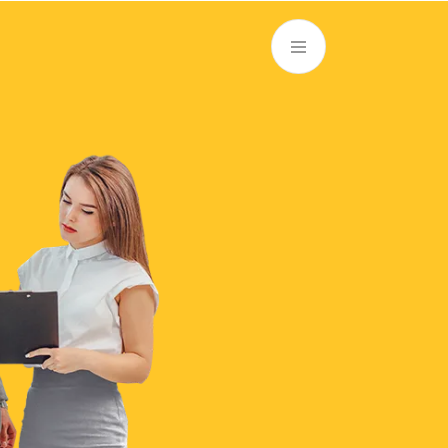
RU
Филиалы и АТМ
981