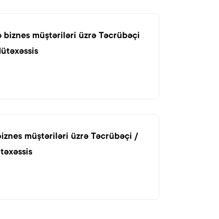
ro biznes müştəriləri üzrə Təcrübəçi
Mütəxəssis
o biznes müştəriləri üzrə Təcrübəçi /
təxəssis