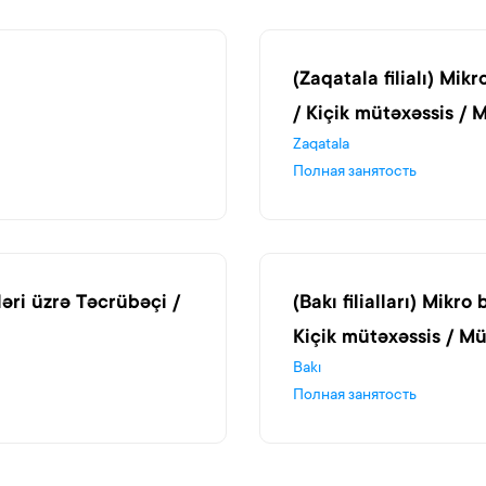
(Zaqatala filialı) Mik
/ Kiçik mütəxəssis / 
Zaqatala
Полная занятость
iləri üzrə Təcrübəçi /
(Bakı filialları) Mikr
Kiçik mütəxəssis / Mü
Bakı
Полная занятость