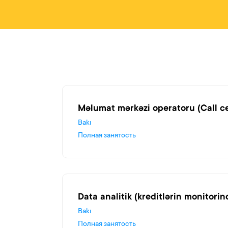
Məlumat mərkəzi operatoru (Call c
Bakı
Полная занятость
Data analitik (kreditlərin monitorin
Bakı
Полная занятость