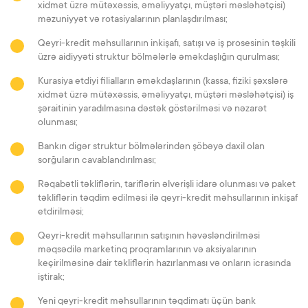
xidmət üzrə mütəxəssis, əməliyyatçı, müştəri məsləhətçisi)
məzuniyyət və rotasiyalarının planlaşdırılması;
Qeyri-kredit məhsullarının inkişafı, satışı və iş prosesinin təşkili
üzrə aidiyyəti struktur bölmələrlə əməkdaşlığın qurulması;
Kurasiya etdiyi filialların əməkdaşlarının (kassa, fiziki şəxslərə
xidmət üzrə mütəxəssis, əməliyyatçı, müştəri məsləhətçisi) iş
şəraitinin yaradılmasına dəstək göstərilməsi və nəzarət
olunması;
Bankın digər struktur bölmələrindən şöbəyə daxil olan
sorğuların cavablandırılması;
Rəqabətli təkliflərin, tariflərin əlverişli idarə olunması və paket
təkliflərin təqdim edilməsi ilə qeyri-kredit məhsullarının inkişaf
etdirilməsi;
Qeyri-kredit məhsullarının satışının həvəsləndirilməsi
məqsədilə marketinq proqramlarının və aksiyalarının
keçirilməsinə dair təkliflərin hazırlanması və onların icrasında
iştirak;
Yeni qeyri-kredit məhsullarının təqdimatı üçün bank