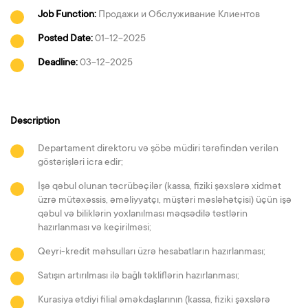
Job Function:
Продажи и Обслуживание Клиентов
Posted Date:
01-12-2025
Deadline:
03-12-2025
Description
Departament direktoru və şöbə müdiri tərəfindən verilən
göstərişləri icra edir;
İşə qəbul olunan təcrübəçilər (kassa, fiziki şəxslərə xidmət
üzrə mütəxəssis, əməliyyatçı, müştəri məsləhətçisi) üçün işə
qəbul və biliklərin yoxlanılması məqsədilə testlərin
hazırlanması və keçirilməsi;
Qeyri-kredit məhsulları üzrə hesabatların hazırlanması;
Satışın artırılması ilə bağlı təkliflərin hazırlanması;
Kurasiya etdiyi filial əməkdaşlarının (kassa, fiziki şəxslərə