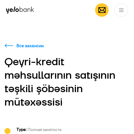
Частным лицам
Бизнесу
О банке
RU
Все вакансии
Qeyri-kredit
məhsullarının satışının
təşkili şöbəsinin
mütəxəssisi
Type:
Полная занятость