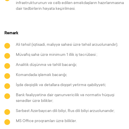
infrastrukturunun və cəlb edilən əməkdaşların hazırlanmasına
dair tədbirlərin həyata keçirilməsi.
Remark
Ali təhsil (iqtisadi, maliyyə sahəsi üzrə təhsil arzuolunandır);
Müvafiq sahə üzrə minimum 1 illik iş təcrübəsi ;
Analitik düşünmə və təhlil bacarığı;
Komandada işləmək bacarığı;
İşdə dəqiqlik və detallara diqqət yetirmə qabiliyyəti;
Bank fəaliyyətinə dair qanunvericilik və normativ hüquqi
sənədlər üzrə biliklər;
Sərbəst Azərbaycan dili biliyi, Rus dili biliyi arzuolunandır;
MS Office proqramları üzrə biliklər.