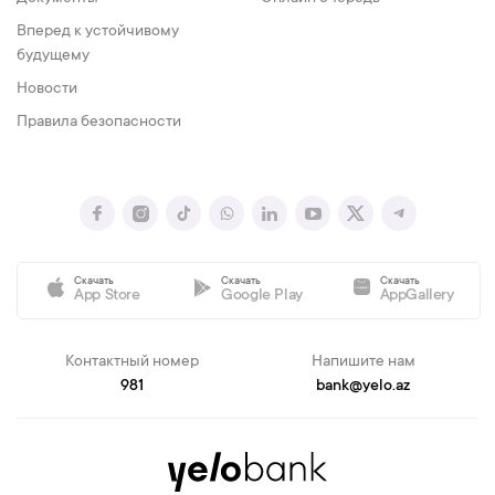
Вперед к устойчивому
будущему
Новости
Правила безопасности
Скачать
Скачать
Скачать
App Store
Google Play
AppGallery
Контактный номер
Напишите нам
981
bank@yelo.az