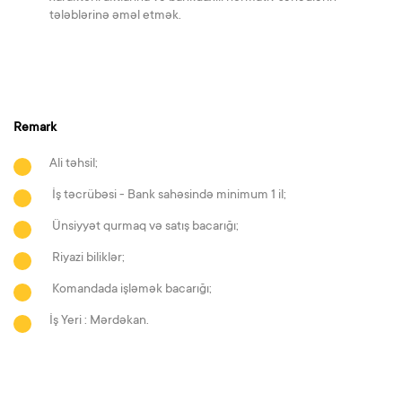
tələblərinə əməl etmək.
Remark
Ali təhsil;
İş təcrübəsi - Bank sahəsində minimum 1 il;
Ünsiyyət qurmaq və satış bacarığı;
Riyazi biliklər;
Komandada işləmək bacarığı;
İş Yeri : Mərdəkan.