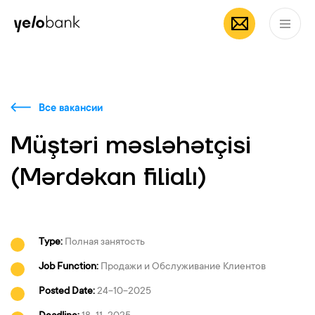
Частным лицам
Бизнесу
О банке
RU
Все вакансии
Müştəri məsləhətçisi
(Mərdəkan filialı)
Type:
Полная занятость
Job Function:
Продажи и Обслуживание Клиентов
Posted Date:
24-10-2025