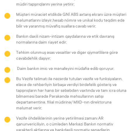
müdiri tapşırıqlarını yerinə yetirir;
Müştəri müraciət etdikdə GNİ ABS axtarış ekranı üzrə müştəri
məlumatlarını izləyir,hesab nömrə və unikal kodu təqdim edə
bilir və yaranmış müvafiq suallara cavab verir;
Bankın daxili nizam-intizam qaydalarına və etik davranış
normalarına daim riayət edir;
Təhkim olunmuş əsas vəsaitlər və digər qiymətlilərə görə
cavabdehlik daşıyır;
Daim bankın imic və mənafeyini müdafiə edib qoruyur;
Bu Vəzifə təlimatı ilə nəzərdə tutulan vəzifə və funksiyaların,
eləcə də rəhbərliyin birbaşa verdiyi birdəfəlik göstəriş və
tapşırıqların hər hansı bir səbəbdən vaxtında və tam icra oluna
bilməməsi barədə Pərakəndə məhsullarının satışı
departamentinə, filial müdirinə/ MXD-nın direktoruna
məlumat verir;
Vəzifə öhdəliklərinin yerinə yetirilməsi zamanı AR
qanunvericiliyin, o cümlədən Mərkəzi Bankın normativ
xarakterli aktlarına və bankdaxili normativ sənədlərin