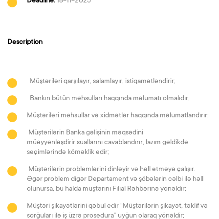
Deadline:
18-11-2025
Description
Müştəriləri qarşılayır, salamlayır, istiqamətləndirir;
Bankın bütün məhsulları haqqında məlumatı olmalıdır;
Müştəriləri məhsullar və xidmətlər haqqında məlumatlandırır;
Müştərilərin Banka gəlişinin məqsədini
müəyyənləşdirir,suallarını cavablandırır, lazım gəldikdə
seçimlərində köməklik edir;
Müştərilərin problemlərini dinləyir və həll etməyə çalışır.
Əgər problem digər Departament və şöbələrin cəlbi ilə həll
olunursa, bu halda müştərini Filial Rəhbərinə yönəldir;
Müştəri şikayətlərini qəbul edir “Müştərilərin şikayət, təklif və
sorğuları ilə iş üzrə prosedura” uyğun olaraq yönəldir;