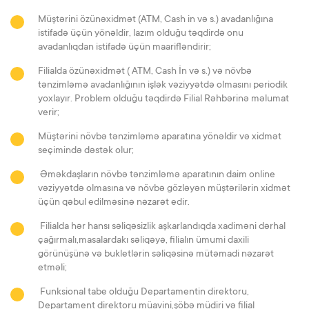
Müştərini özünəxidmət (ATM, Cash in və s.) avadanlığına
istifadə üçün yönəldir, lazım olduğu təqdirdə onu
avadanlıqdan istifadə üçün maarifləndirir;
Filialda özünəxidmət ( ATM, Cash İn və s.) və növbə
tənzimləmə avadanlığının işlək vəziyyətdə olmasını periodik
yoxlayır. Problem olduğu təqdirdə Filial Rəhbərinə məlumat
verir;
Müştərini növbə tənzimləmə aparatına yönəldir və xidmət
seçimində dəstək olur;
Əməkdaşların növbə tənzimləmə aparatının daim online
vəziyyətdə olmasına və növbə gözləyən müştərilərin xidmət
üçün qəbul edilməsinə nəzarət edir.
Filialda hər hansı səliqəsizlik aşkarlandıqda xadiməni dərhal
çağırmalı,masalardakı səliqəyə, filialın ümumi daxili
görünüşünə və bukletlərin səliqəsinə mütəmadi nəzarət
etməli;
Funksional tabe olduğu Departamentin direktoru,
Departament direktoru müavini,şöbə müdiri və filial