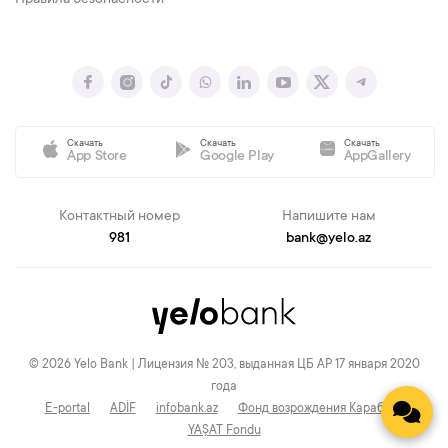
Правила безопасности
Скачать
Скачать
Скачать
App Store
Google Play
AppGallery
Контактный номер
Напишите нам
981
bank@yelo.az
© 2026 Yelo Bank | Лицензия № 203, выданная ЦБ АР 17 января 2020
года
E-portal
ADİF
infobank.az
Фонд возрождения Карабаха
YAŞAT Fondu