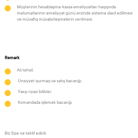
Müştərinin hesablaşma-kassa əməliyyatları haqqında
məlumatlarının əməliyyat günü ərzində sistemə daxil edilməsi
və müvafiq müxabirləşmələrin verilməsi;
Remark
Ali təhsil;
Ünsiyyət qurmaq və satış bacarığı;
Yaxşı riyazi biliklər;
Komandada işləmək bacarığı.
Biz Sizə nə təklif edirik