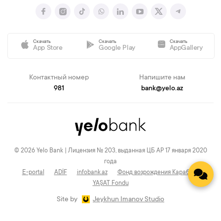
Скачать
Скачать
Скачать
App Store
Google Play
AppGallery
Контактный номер
Напишите нам
981
bank@yelo.az
© 2026 Yelo Bank | Лицензия № 203, выданная ЦБ АР 17 января 2020
года
E-portal
ADİF
infobank.az
Фонд возрождения Карабаха
YAŞAT Fondu
Site by
Jeykhun Imanov Studio