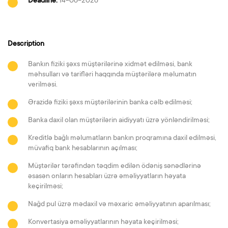
Deadline:
14-06-2026
Description
Bankın fiziki şəxs müştərilərinə xidmət edilməsi, bank
məhsulları və tarifləri haqqında müştərilərə məlumatın
verilməsi.
Ərazidə fiziki şəxs müştərilərinin banka cəlb edilməsi;
Banka daxil olan müştərilərin aidiyyatı üzrə yönləndirilməsi;
Kreditlə bağlı məlumatların bankın proqramına daxil edilməsi,
müvafiq bank hesablarının açılması;
Müştərilər tərəfindən təqdim edilən ödəniş sənədlərinə
əsasən onların hesabları üzrə əməliyyatların həyata
keçirilməsi;
Nağd pul üzrə mədaxil və məxaric əməliyyatının aparılması;
Konvertasiya əməliyyatlarının həyata keçirilməsi;