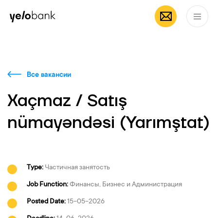
Частным лицам
Бизнесу
О банке
RU
Все вакансии
Xaçmaz / Satış
nümayəndəsi (Yarımştat)
Type:
Частичная занятость
Job Function:
Финансы, Бизнес и Администрация
Posted Date:
15-05-2026