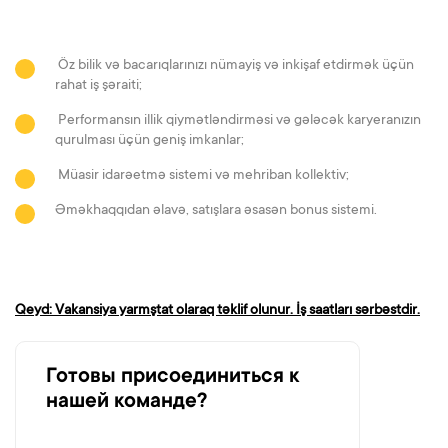
Öz bilik və bacarıqlarınızı nümayiş və inkişaf etdirmək üçün
rahat iş şəraiti;
Performansın illik qiymətləndirməsi və gələcək karyeranızın
qurulması üçün geniş imkanlar;
Müasir idarəetmə sistemi və mehriban kollektiv;
Əməkhaqqıdan əlavə, satışlara əsasən bonus sistemi.
Qeyd: Vakansiya yarmştat olaraq təklif olunur. İş saatları sərbəstdir.
Готовы присоединиться к
нашей команде?