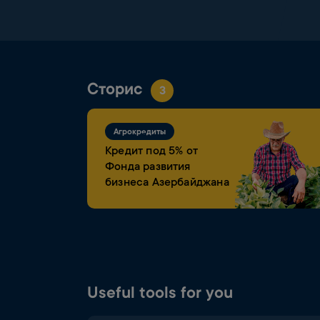
Сторис
3
Агрокредиты
Кредит под 5% от
Фонда развития
бизнеса Азербайджана
Useful tools for you