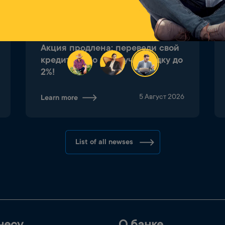
Акция продлена: переведи свой
кредит в Yelo и получи скидку до
2%!
5 Август 2026
Learn more
List of all newses