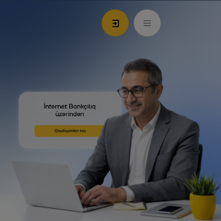
RU
Филиалы и АТМ
981
Войти