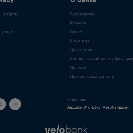
несу
О банке
с Кредиты
Руководство
Карьера
 услуги
Отчеты
Комитеты
Документы
Вперед к устойчивому будущем
Новости
Правила безопасности
Найди нас
Зардаби 81к, Баку, Азербайджан