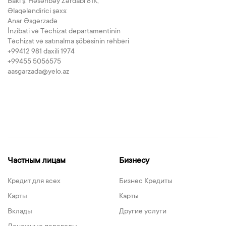
Bakı ş. Həsənbəy Zərdabi 81K,
Əlaqələndirici şəxs:
Anar Əsgərzadə
İnzibati və Təchizat departamentinin
Təchizat və satınalma şöbəsinin rəhbəri
+99412 981 daxili 1974
+99455 5056575
aasgarzada@yelo.az
Частным лицам
Бизнесу
Кредит для всех
Бизнес Кредиты
Карты
Карты
Вклады
Другие услуги