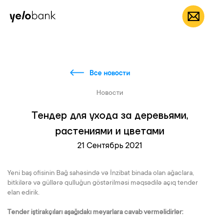
Частным лицам
Бизнесу
О банке
RU
Все новости
Новости
Тендер для ухода за деревьями,
растениями и цветами
21 Сентябрь 2021
Yeni baş ofisinin Bağ sahəsində və İnzibat binada olan ağaclara,
bitkilərə və güllərə qulluğun göstərilməsi məqsədilə açıq tender
elan edirik.
Tender iştirakçıları aşağıdakı meyarlara cavab verməlidirlər: