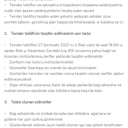
• Tender təklifini və satınalma müqaviləsini imzalama səlahiyyətinə
malik olan şəxsin səlahiyyətlərini təsdiq edən sənəd
• Tender təklifini təqdim edən şirkətin aidiyyatı sahələr üzrə
portfeli (albom, görülmüş işlər haqqında fotohesabat, e-kataloq və s.)
2. Tender təklifinin təqdim edilməsinin son tarixi
- Tender təklifləri 27 Sentyabr 2021-ci il, Bakı vaxtı ilə saat 14:00-a
qədər Bakı ş. Həsənbəy Zərdabi küç 81K ünvanına yalnız bağlı və
küncləri möhürlənmiş zərflər şəklində təqdim edilməlidir.
- Zərflərin hər küncü möhürlənməlidir.
- Qiymətlər Azərbaycan manatı ilə qeyd olunmalıdır.
- Göstərilən tarixdən və vaxtdan sonra təqdim olunan zərflər qəbul
edilməyəcəkdir.
- Əgər ehtiyac yaranarsa, bank ilə əlaqə saxlanılıb bağ sahəsinə və
inzibati binanın daxilində olan bitkilərə baxış keçirilə bilər.
3. Tələb olunan xidmətlər
• Bağ sahəsində və inzibati binada olan bitkilərə, ağaclara və
güllərə hər gün qulluq göstərmək
• Göstəriləcək xidmət üçün tələb olunan işçi sayı şirkət tərəfindən