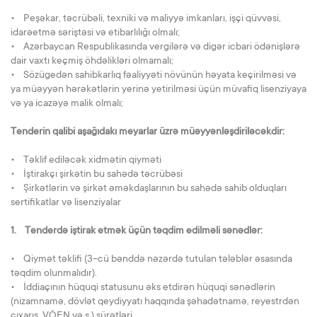
• Peşəkar, təcrübəli, texniki və maliyyə imkanları, işçi qüvvəsi,
idarəetmə səriştəsi və etibarlılığı olmalı;
• Azərbaycan Respublikasında vergilərə və digər icbari ödənişlərə
dair vaxtı keçmiş öhdəlikləri olmamalı;
• Sözügedən sahibkarlıq fəaliyyəti növünün həyata keçirilməsi və
ya müəyyən hərəkətlərin yerinə yetirilməsi üçün müvafiq lisenziyaya
və ya icazəyə malik olmalı;
Tenderin qalibi aşağıdakı meyarlar üzrə müəyyənləşdiriləcəkdir:
• Təklif ediləcək xidmətin qiyməti
• İştirakçı şirkətin bu sahədə təcrübəsi
• Şirkətlərin və şirkət əməkdaşlarının bu sahədə sahib olduqları
sertifikatlar və lisenziyalar
1. Tenderdə iştirak etmək üçün təqdim edilməli sənədlər:
• Qiymət təklifi (3-cü bənddə nəzərdə tutulan tələblər əsasında
təqdim olunmalıdır).
• İddiaçının hüquqi statusunu əks etdirən hüquqi sənədlərin
(nizamnamə, dövlət qeydiyyatı haqqında şəhadətnamə, reyestrdən
çıxarış, VÖEN və s.) sürətləri