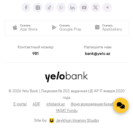
Скачать
Скачать
Скачать
App Store
Google Play
AppGallery
Контактный номер
Напишите нам
981
bank@yelo.az
© 2026 Yelo Bank | Лицензия № 203, выданная ЦБ АР 17 января 2020
года
E-portal
ADİF
infobank.az
Фонд возрождения Карабаха
YAŞAT Fondu
Site by
Jeykhun Imanov Studio