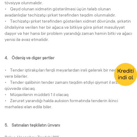
tövsiyyə olunmalıdır.
• Qeyd olunan xidmətin göstərilməsi üçün tələb olunan
avadanlıqlar təchizatçı şirkət tərəfindən təqdim olunmalıdır.
• Təchizatçı şirkət tərəfindən göstərilən xidmət dövründə, şirkətin
öhdəliyinə verilən hər bir ağaca və bitkiyə görə şirkət məsuliyyət
daşıyır və hər hansı bir problem yarandığı zaman həmin bitki və ağacı
yenisi ilə əvəz etməlidir.
4. Ödəniş və digər şərtlər
• Tender iştirakçıları fərqli meyarlardan irəli gələrək bir neçə təklif
verə bilərlər.
• Tender qalibinin tender zamanı təqdim etdiyi qiymət il ərzində
qüvvədə olacaq.
• Müqavilənin müddəti 1 il olacaq
• Zərurət yarandığı halda auksion formatında tenderin ikinci
mərhələsi elan edilə bilər.
5. Satınalan təşkilatın ünvanı