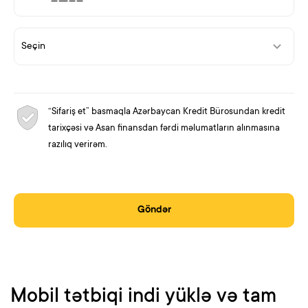
“Sifariş et” basmaqla Azərbaycan Kredit Bürosundan kredit
tarixçəsi və Asan finansdan fərdi məlumatların alınmasına
razılıq verirəm.
Göndər
Mobil tətbiqi indi yüklə və tam