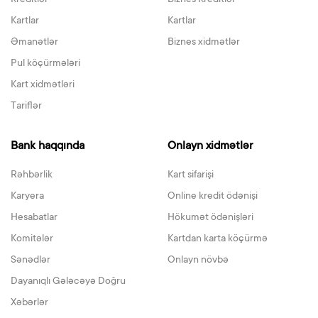
Kreditlər
Biznes Kreditlər
Kartlar
Kartlar
Əmanətlər
Biznes xidmətlər
Pul köçürmələri
Kart xidmətləri
Tariflər
Bank haqqında
Onlayn xidmətlər
Rəhbərlik
Kart sifarişi
Karyera
Online kredit ödənişi
Hesabatlar
Hökumət ödənişləri
Komitələr
Kartdan karta köçürmə
Sənədlər
Onlayn növbə
Dayanıqlı Gələcəyə Doğru
Xəbərlər