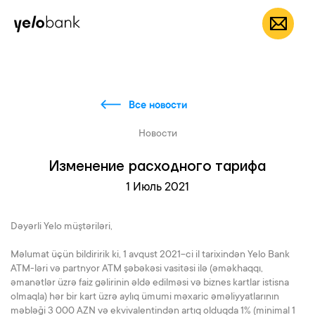
Частным лицам
Бизнесу
О банке
RU
Все новости
Новости
Изменение расходного тарифа
1 Июль 2021
Dəyərli Yelo müştəriləri,
Məlumat üçün bildiririk ki, 1 avqust 2021-ci il tarixindən Yelo Bank
ATM-ləri və partnyor ATM şəbəkəsi vasitəsi ilə (əməkhaqqı,
əmanətlər üzrə faiz gəlirinin əldə edilməsi və biznes kartlar istisna
olmaqla) hər bir kart üzrə aylıq ümumi məxaric əməliyyatlarının
məbləği 3 000 AZN və ekvivalentindən artıq olduqda 1% (minimal 1