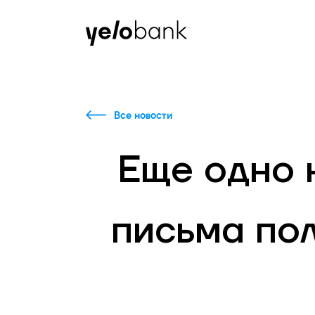
Частным лицам
Бизнесу
О банке
Все новости
Еще одно 
письма пол