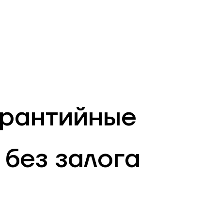
RU
Филиалы и АТМ
981
арантийные
 без залога