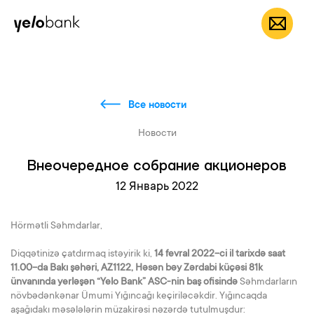
Частным лицам
Бизнесу
О банке
RU
Все новости
Новости
Внеочередное собрание акционеров
12 Январь 2022
Hörmətli Səhmdarlar,
Diqqətinizə çatdırmaq istəyirik ki,
14 fevral 2022-ci il tarixdə saat
11.00-da
Bakı şəhəri, AZ1122, Həsən bəy Zərdabi küçəsi 81k
ünvanında yerləşən “Yelo Bank” ASC-nin baş ofisində
Səhmdarların
növbədənkənar Ümumi Yığıncağı keçiriləcəkdir. Yığıncaqda
aşağıdakı məsələlərin müzakirəsi nəzərdə tutulmuşdur: