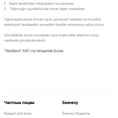
1. Bank tərəfindən istiqrazların buraxılması;
2. Yığıncağın gündəliyində duran digər məsələlər.
Yığıncaqda iştirak etmək üçün şəxsiyyət vəsiqəsi və müvafiq
səlahiyyət təsdiqedici sənədləri təqdim etməyiniz xahiş olunur.
Gündəlikdə duran məsələlər üzrə materiallar elektron poçt
vasitəsilə göndəriləcəkdir.
“YeloBank” ASC-nin Müşahidə Şurası
Частным лицам
Бизнесу
Кредит для всех
Бизнес Кредиты