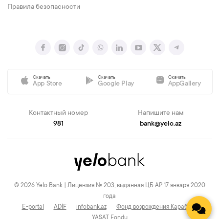
Правила безопасности
Скачать
Скачать
Скачать
App Store
Google Play
AppGallery
Контактный номер
Напишите нам
981
bank@yelo.az
© 2026 Yelo Bank | Лицензия № 203, выданная ЦБ АР 17 января 2020
года
E-portal
ADİF
infobank.az
Фонд возрождения Карабаха
YAŞAT Fondu