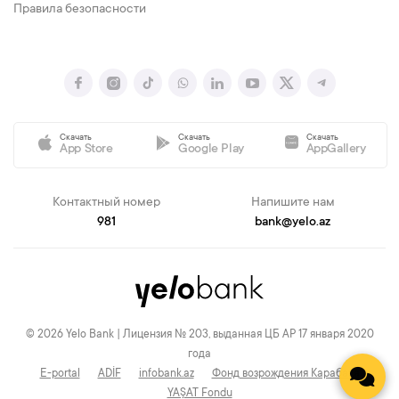
Правила безопасности
Скачать
Скачать
Скачать
App Store
Google Play
AppGallery
Контактный номер
Напишите нам
981
bank@yelo.az
© 2026 Yelo Bank | Лицензия № 203, выданная ЦБ АР 17 января 2020
года
E-portal
ADİF
infobank.az
Фонд возрождения Карабаха
YAŞAT Fondu