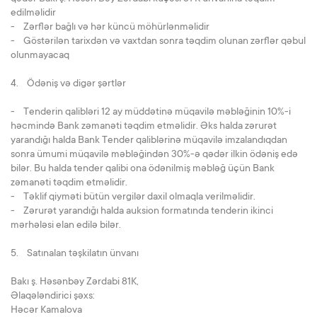
edilməlidir
- Zərflər bağlı və hər küncü möhürlənməlidir
- Göstərilən tarixdən və vaxtdan sonra təqdim olunan zərflər qəbul
olunmayacaq
4. Ödəniş və digər şərtlər
- Tenderin qalibləri 12 ay müddətinə müqavilə məbləğinin 10%-i
həcmində Bank zəmanəti təqdim etməlidir. Əks halda zərurət
yarandığı halda Bank Tender qaliblərinə müqavilə imzalandıqdan
sonra ümumi müqavilə məbləğindən 30%-ə qədər ilkin ödəniş edə
bilər. Bu halda tender qalibi ona ödənilmiş məbləğ üçün Bank
zəmanəti təqdim etməlidir.
- Təklif qiyməti bütün vergilər daxil olmaqla verilməlidir.
- Zərurət yarandığı halda auksion formatında tenderin ikinci
mərhələsi elan edilə bilər.
5. Satınalan təşkilatın ünvanı
Bakı ş. Həsənbəy Zərdabi 81K,
Əlaqələndirici şəxs:
Həcər Kamalova