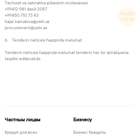
Təchizat və satınalma şöbəsinin mütəxəssisi
+99412 981 daxili 2057
+99450 710 73 43
hajar.kamalova@yelo.az
procurement@yelo.az
6. Tenderin nəticəsi haqqında məlumat
Tenderin nəticəsi haqqında məlumat tenderin hər bir iştirakçısına
təqdim ediləcəkdir.
Частным лицам
Бизнесу
Кредит для всех
Бизнес Кредиты