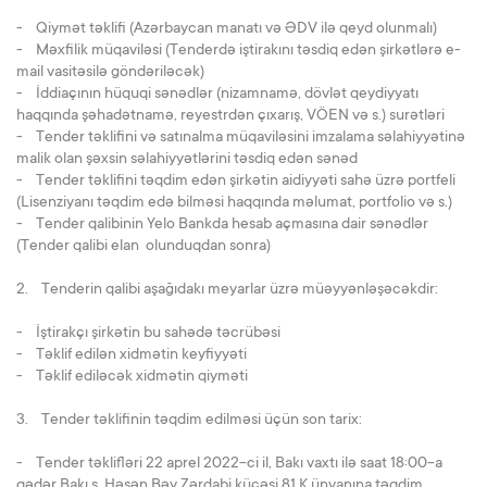
- Qiymət təklifi (Azərbaycan manatı və ƏDV ilə qeyd olunmalı)
- Məxfilik müqaviləsi (Tenderdə iştirakını təsdiq edən şirkətlərə e-
mail vasitəsilə göndəriləcək)
- İddiaçının hüquqi sənədlər (nizamnamə, dövlət qeydiyyatı
haqqında şəhadətnamə, reyestrdən çıxarış, VÖEN və s.) surətləri
- Tender təklifini və satınalma müqaviləsini imzalama səlahiyyətinə
malik olan şəxsin səlahiyyətlərini təsdiq edən sənəd
- Tender təklifini təqdim edən şirkətin aidiyyəti sahə üzrə portfeli
(Lisenziyanı təqdim edə bilməsi haqqında məlumat, portfolio və s.)
- Tender qalibinin Yelo Bankda hesab açmasına dair sənədlər
(Tender qalibi elan olunduqdan sonra)
2. Tenderin qalibi aşağıdakı meyarlar üzrə müəyyənləşəcəkdir:
- İştirakçı şirkətin bu sahədə təcrübəsi
- Təklif edilən xidmətin keyfiyyəti
- Təklif ediləcək xidmətin qiyməti
3. Tender təklifinin təqdim edilməsi üçün son tarix:
- Tender təklifləri 22 aprel 2022-ci il, Bakı vaxtı ilə saat 18:00-a
qədər Bakı ş. Həsən Bəy Zərdabi küçəsi 81 K ünvanına təqdim