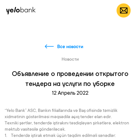
Частным лицам
Бизнесу
О банке
RU
Все новости
Новости
Объявление о проведении открытого
тендера на услуги по уборке
12 Апрель 2022
“Yelo Bank” ASC, Bankın filiallarında və Baş ofisində təmizlik
xidmətinin göstərilməsi məqsədilə açıq tender elan edir.
Texniki şərtlər, tenderdə iştirakını təsdiqləyən şirkətlərə, elektron
məktub vasitəsilə göndəriləcək.
1. Tenderdə iştirak etmək üçün təqdim edilməli sənədlər: