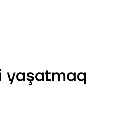
RU
Филиалы и АТМ
981
ni yaşatmaq