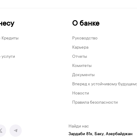
несу
О банке
с Кредиты
Руководство
Карьера
 услуги
Отчеты
Комитеты
Документы
Вперед к устойчивому будущем
Новости
Правила безопасности
Найди нас
Зардаби 81к, Баку, Азербайджан