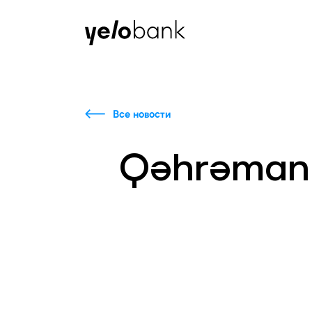
Частным лицам
Бизнесу
О банке
Все новости
Qəhrəmanla