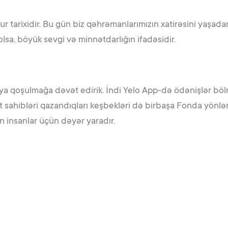
r tarixidir. Bu gün biz qəhrəmanlarımızın xatirəsini yaşadar
 olsa, böyük sevgi və minnətdarlığın ifadəsidir.
yaya qoşulmağa dəvət edirik. İndi Yelo App-də ödənişlər 
ahibləri qazandıqları keşbekləri də birbaşa Fonda yönləndir
an insanlar üçün dəyər yaradır.