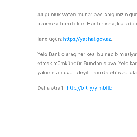
44 günlük Vətən müharibəsi xalqımızın qüru
özümüzə borc bilirik. Hər bir ianə, kiçik də
İanə üçün:
https://yashat.gov.az
.
Yelo Bank olaraq hər kəsi bu nəcib missi
etmək mümkündür. Bundan əlavə, Yelo kart s
yalnız sizin üçün deyil, həm də ehtiyacı ol
Daha ətraflı:
http://bit.ly/ylmbltb
.