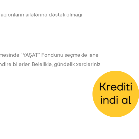
aq onların ailələrinə dəstək olmağı
bölməsində “YAŞAT” Fondunu seçməklə ianə
ə bilərlər. Beləliklə, gündəlik xərcləriniz