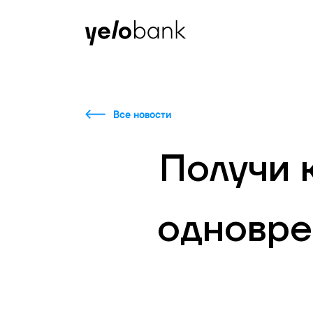
Частным лицам
Бизнесу
О банке
Все новости
Получи 
одновре