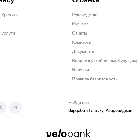
несу
О банке
с Кредиты
Руководство
Карьера
 услуги
Отчеты
Комитеты
Документы
Вперед к устойчивому будущем
Новости
Правила безопасности
Найди нас
Зардаби 81к, Баку, Азербайджан