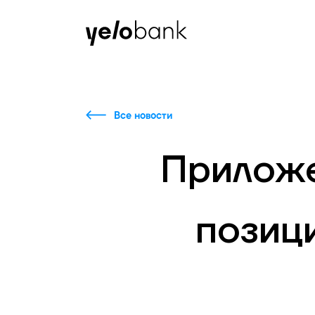
Частным лицам
Бизнесу
О банке
Все новости
Приложе
позици