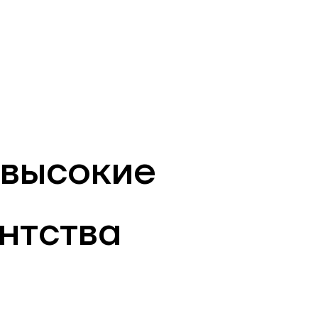
RU
Филиалы и АТМ
981
 высокие
ентства