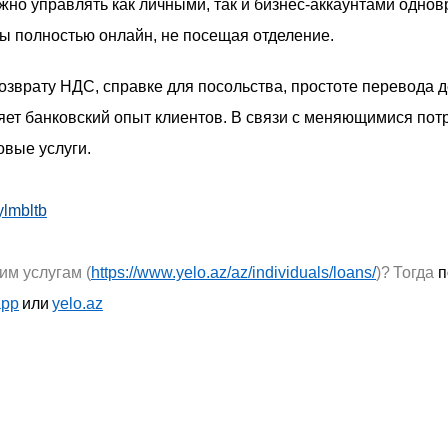
жно управлять как личными, так и бизнес-аккаунтами одно
ты полностью онлайн, не посещая отделение.
зврату НДС, справке для посольства, простоте перевода ден
яет банковский опыт клиентов. В связи с меняющимися пот
вые услуги.
/ylmbltb
им услугам
(
https://www.yelo.az/az/individuals/loans/
)
?
Тогда
п
app
или
yelo.az