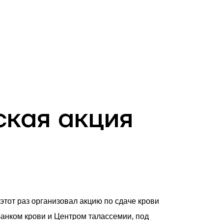
RU
Филиалы и АТМ
981
ская акция
этот раз организовал акцию по сдаче крови
банком крови и Центром талассемии
,
под