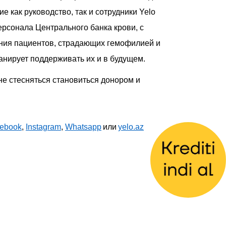
тие
как руководство, так и сотрудники Yelo
рсонала Центрального банка крови, с
ения пациентов, страдающих гемофилией и
анирует
поддерживать их и
в будущем.
не стесняться становиться донором и
ebook
,
Instagram
,
Whatsapp
или
yelo.az