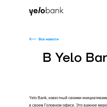
Частным лицам
Бизнесу
О банке
Все новости
В Yelo Ba
Yelo Bank, известный своими инициативами
в своем
Г
оловном офисе. Это важное меро