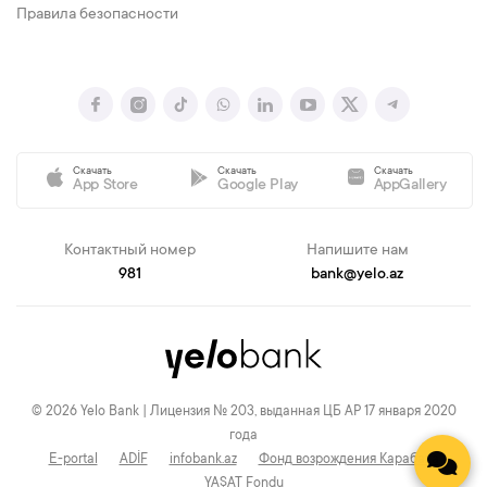
Правила безопасности
Скачать
Скачать
Скачать
App Store
Google Play
AppGallery
Контактный номер
Напишите нам
981
bank@yelo.az
© 2026 Yelo Bank | Лицензия № 203, выданная ЦБ АР 17 января 2020
года
E-portal
ADİF
infobank.az
Фонд возрождения Карабаха
YAŞAT Fondu