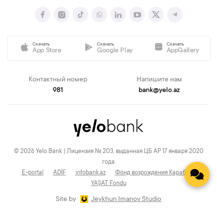
Скачать
Скачать
Скачать
App Store
Google Play
AppGallery
Контактный номер
Напишите нам
981
bank@yelo.az
© 2026 Yelo Bank | Лицензия № 203, выданная ЦБ АР 17 января 2020
года
E-portal
ADİF
infobank.az
Фонд возрождения Карабаха
YAŞAT Fondu
Site by
Jeykhun Imanov Studio