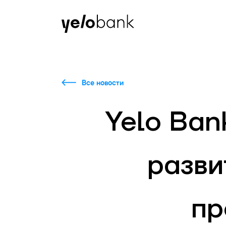
Частным лицам
Бизнесу
О банке
Все новости
Yelo Ban
разви
пр