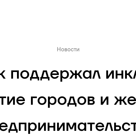
Онлайн очередь
Новости
k поддержал ин
тие городов и ж
едпринимательс