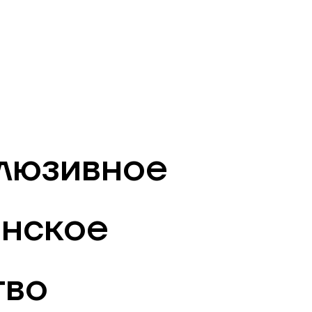
RU
Филиалы и АТМ
981
клюзивное
енское
тво