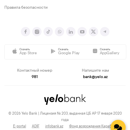
Правила безопасности
Скачать
Скачать
Скачать
App Store
Google Play
AppGallery
Контактный номер
Напишите нам
981
bank@yelo.az
© 2026 Yelo Bank | Лицензия № 203, выданная ЦБ АР 17 января 2020
года
E-portal
ADİF
infobank.az
Фонд возрождения Карабаха