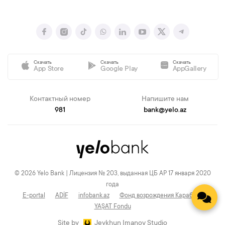
Скачать
Скачать
Скачать
App Store
Google Play
AppGallery
Контактный номер
Напишите нам
981
bank@yelo.az
© 2026 Yelo Bank | Лицензия № 203, выданная ЦБ АР 17 января 2020
года
E-portal
ADİF
infobank.az
Фонд возрождения Карабаха
YAŞAT Fondu
Site by
Jeykhun Imanov Studio