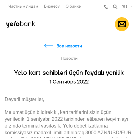
Частным лицам
Бизнесу
О банке
RU
Все новости
Новости
Yelo kart sahibləri üçün faydalı yenilik
1 Сентябрь 2022
Dəyərli müştərilər,
Məlumat üçün bildirək ki, kart tariflərini sizin üçün
yenilədik. 1 sentyabr, 2022 tarixindən etibarən təqvim ayı
ərzində terminal vasitəsilə Yelo debet kartlarına
komissiyasız mədaxil limiti
artırılaraq
3000 AZN/USD/EUR