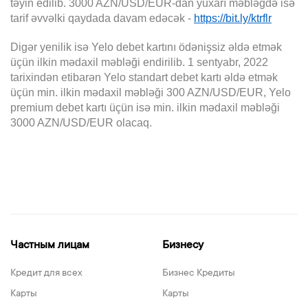
təyin edilib. 3000 AZN/USD/EUR-dan yuxarı məbləğdə isə
tarif əvvəlki qaydada davam edəcək -
https://bit.ly/ktrflr
Digər yenilik isə Yelo debet kartını ödənişsiz əldə etmək
üçün ilkin mədaxil məbləği endirilib. 1 sentyabr, 2022
tarixindən etibarən Yelo standart debet kartı əldə etmək
üçün min. ilkin mədaxil məbləği 300 AZN/USD/EUR, Yelo
premium debet kartı üçün isə min. ilkin mədaxil məbləği
3000 AZN/USD/EUR olacaq.
Частным лицам
Бизнесу
Кредит для всех
Бизнес Кредиты
Карты
Карты