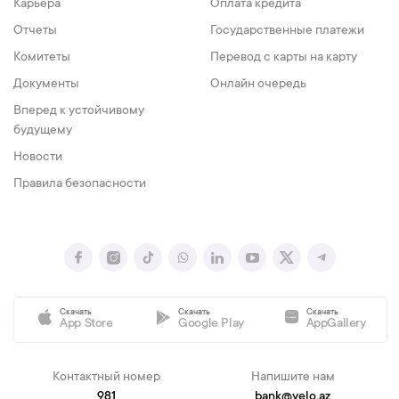
Карьера
Оплата кредита
Отчеты
Государственные платежи
Комитеты
Перевод с карты на карту
Документы
Онлайн очередь
Вперед к устойчивому
будущему
Новости
Правила безопасности
Скачать
Скачать
Скачать
App Store
Google Play
AppGallery
Контактный номер
Напишите нам
981
bank@yelo.az