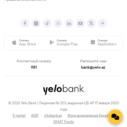
Правила безопасности
Скачать
Скачать
Скачать
App Store
Google Play
AppGallery
Контактный номер
Напишите нам
981
bank@yelo.az
© 2026 Yelo Bank | Лицензия № 203, выданная ЦБ АР 17 января 2020
года
E-portal
ADİF
infobank.az
Фонд возрождения Карабаха
YAŞAT Fondu