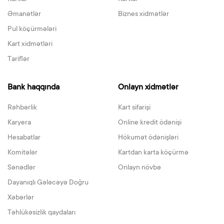
Əmanətlər
Biznes xidmətlər
Pul köçürmələri
Kart xidmətləri
Tariflər
Bank haqqında
Onlayn xidmətlər
Rəhbərlik
Kart sifarişi
Karyera
Online kredit ödənişi
Hesabatlar
Hökumət ödənişləri
Komitələr
Kartdan karta köçürmə
Sənədlər
Onlayn növbə
Dayanıqlı Gələcəyə Doğru
Xəbərlər
Təhlükəsizlik qaydaları