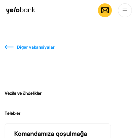
Fərdi
Biznes
Bank haqqında
AZ
Digər vakansiyalar
Vəzifə və öhdəliklər
Tələblər
Komandamıza qoşulmağa