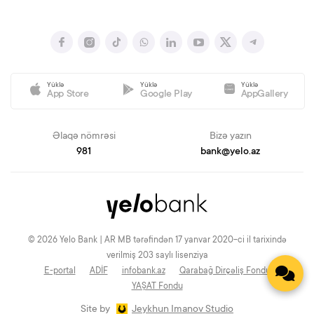
Yüklə
Yüklə
Yüklə
App Store
Google Play
AppGallery
Əlaqə nömrəsi
Bizə yazın
981
bank@yelo.az
© 2026 Yelo Bank | AR MB tərəfindən 17 yanvar 2020-ci il tarixində
verilmiş 203 saylı lisenziya
E-portal
ADİF
infobank.az
Qarabağ Dirçəliş Fondu
YAŞAT Fondu
Site by
Jeykhun Imanov Studio