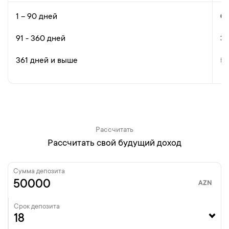
1 – 90 дней
0
91 - 360 дней
3
361 дней и выше
5
Рассчитать
Рассчитать свой будущий доход
Сумма депозита
AZN
Срок депозита