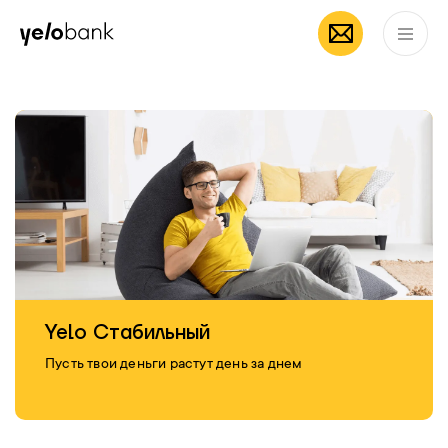
мобильное
App Store
Частным лицам
Бизнесу
О банке
приложение Yelo
RU
Yelo Стабильный
Пусть твои деньги растут день за днем