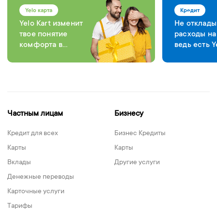
Yelo карта
Кредит
Yelo Kart изменит
Не отклады
твое понятие
расходы на
комфорта в
ведь есть Y
каждой операции
Bank
Частным лицам
Бизнесу
Кредит для всех
Бизнес Кредиты
Карты
Карты
Вклады
Другие услуги
Денежные переводы
Карточные услуги
Тарифы