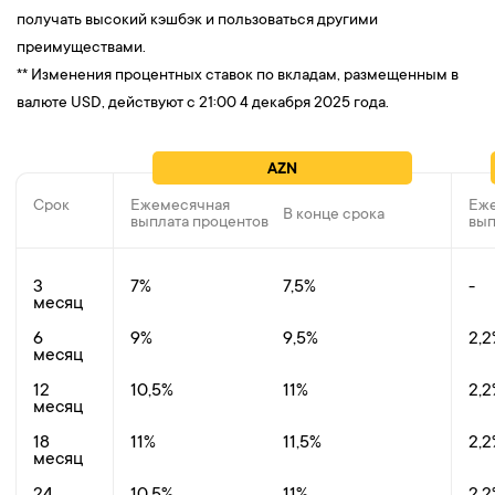
получать высокий кэшбэк и пользоваться другими
преимуществами.
** Изменения процентных ставок по вкладам, размещенным в
валюте USD, действуют с 21:00 4 декабря 2025 года.
AZN
Срок
Ежемесячная
Еж
В конце срока
выплата процентов
вып
7%
7,5%
-
3
месяц
9%
9,5%
2,2
6
месяц
10,5%
11%
2,2
12
месяц
11%
11,5%
2,2
18
месяц
10,5%
11%
2,2