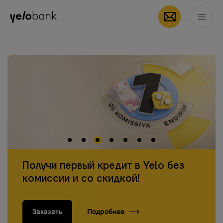
мобильное
App Store
Частным лицам
Бизнесу
О банке
приложение Yelo
RU
Получи первый кредит в Yelo без
комиссии и со скидкой!
Заказать
Подробнее