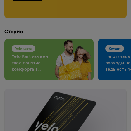
Сторис
Yelo карта
Кредит
Yelo Kart изменит
Не отклады
твое понятие
расходы на
комфорта в
ведь есть Y
каждой операции
Bank