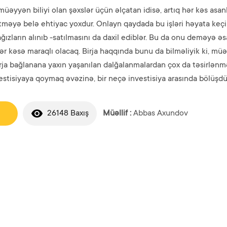
üəyyən biliyi olan şəxslər üçün əlçatan idisə, artıq hər kəs asanl
getməyə belə ehtiyac yoxdur. Onlayn qaydada bu işləri həyata k
ağızların alınıb -satılmasını da daxil ediblər. Bu da onu deməyə əs
r kəsə maraqlı olacaq. Birja haqqında bunu da bilməliyik ki, mü
birja bağlanana yaxın yaşanılan dalğalanmalardan çox da təsirlənm
estisiyaya qoymaq əvəzinə, bir neçə investisiya arasında bölü
26148 Baxış
Müəllif :
Abbas Axundov