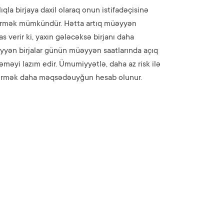
ıqla birjaya daxil olaraq onun istifadəçisinə
eçirmək mümkündür. Hətta artıq müəyyən
as verir ki, yaxın gələcəksə birjanı daha
əyyən birjalar günün müəyyən saatlarında açıq
əməyi lazım edir. Ümumiyyətlə, daha az risk ilə
şdürmək daha məqsədəuyğun hesab olunur.