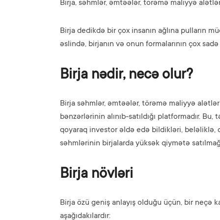
Birja, səhmlər, əmtəələr, törəmə maliyyə alətlə
Birja dedikdə bir çox insanın ağlına pulların m
əslində, birjanın və onun formalarının çox sadə
Birja nədir, necə olur?
Birja səhmlər, əmtəələr, törəmə maliyyə alətləri 
bənzərlərinin alınıb-satıldığı platformadır. Bu, 
qoyaraq investor əldə edə bildikləri, beləliklə
səhmlərinin birjalarda yüksək qiymətə satılmağ
Birja növləri
Birja özü geniş anlayış olduğu üçün, bir neçə 
aşağıdakılardır: