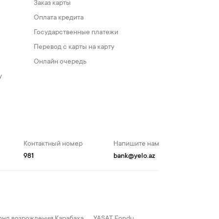
Заказ карты
Оплата кредита
Государственные платежи
Перевод с карты на карту
Онлайн очередь
у
Контактный номер
Напишите нам
981
bank@yelo.az