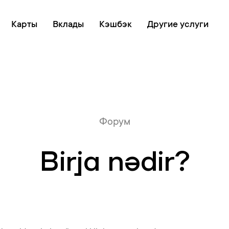
Онлайн очередь
Карты
Вклады
Кэшбэк
Другие услуги
Форум
Birja nədir?