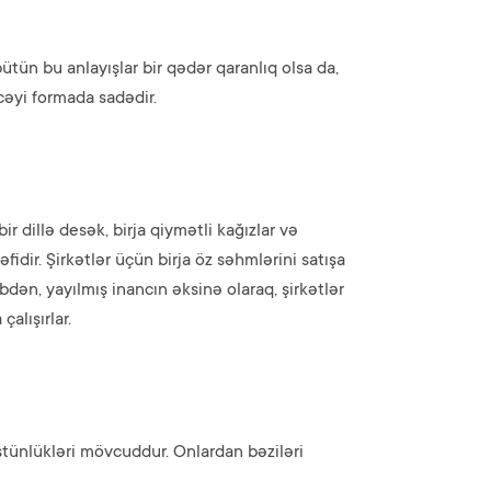
tün bu anlayışlar bir qədər qaranlıq olsa da,
cəyi formada sadədir.
ir dillə desək, birja qiymətli kağızlar və
fidir. Şirkətlər üçün birja öz səhmlərini satışa
bdən, yayılmış inancın əksinə olaraq, şirkətlər
alışırlar.
stünlükləri mövcuddur. Onlardan bəziləri