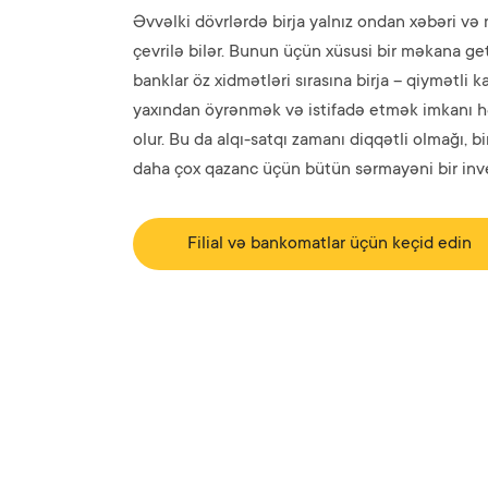
Əvvəlki dövrlərdə birja yalnız ondan xəbəri və m
çevrilə bilər. Bunun üçün xüsusi bir məkana 
banklar öz xidmətləri sırasına birja – qiymətli k
yaxından öyrənmək və istifadə etmək imkanı hə
olur. Bu da alqı-satqı zamanı diqqətli olmağı, 
daha çox qazanc üçün bütün sərmayəni bir inv
Filial və bankomatlar üçün keçid edin