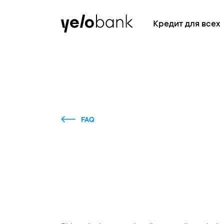
Частным лицам
Бизнесу
О банке
Кредит для всех
FAQ