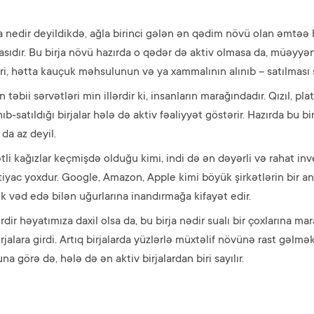
rja nedir deyildikdə, ağla birinci gələn ən qədim növü olan əmtəə
irjasıdır. Bu birja növü hazırda o qədər də aktiv olmasa da, müə
i, hətta kauçuk məhsulunun və ya xammalının alınıb – satılması 
n təbii sərvətləri min illərdir ki, insanların marağındadır. Qızıl, p
nıb-satıldığı birjalar hələ də aktiv fəaliyyət göstərir. Hazırda bu
da az deyil.
tli kağızlar keçmişdə olduğu kimi, indi də ən dəyərli və rahat inv
yac yoxdur. Google, Amazon, Apple kimi böyük şirkətlərin bir an
k vəd edə bilən uğurlarına inandırmağa kifayət edir.
rdir həyatımıza daxil olsa da, bu birja nədir sualı bir çoxlarına ma
rjalara girdi. Artıq birjalarda yüzlərlə müxtəlif növünə rast gə
a görə də, hələ də ən aktiv birjalardan biri sayılır.