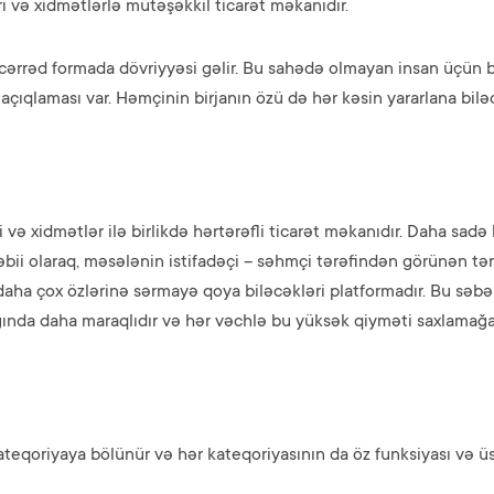
ri və xidmətlərlə mütəşəkkil ticarət məkanıdır.
ücərrəd formada dövriyyəsi gəlir. Bu sahədə olmayan insan üçün bü
 açıqlaması var. Həmçinin birjanın özü də hər kəsin yararlana bilə
və xidmətlər ilə birlikdə hərtərəfli ticarət məkanıdır. Daha sadə b
təbii olaraq, məsələnin istifadəçi – səhmçi tərəfindən görünən tərə
, daha çox özlərinə sərmayə qoya biləcəkləri platformadır. Bu səbə
ında daha maraqlıdır və hər vəchlə bu yüksək qiyməti saxlamağa ç
kateqoriyaya bölünür və hər kateqoriyasının da öz funksiyası və ü