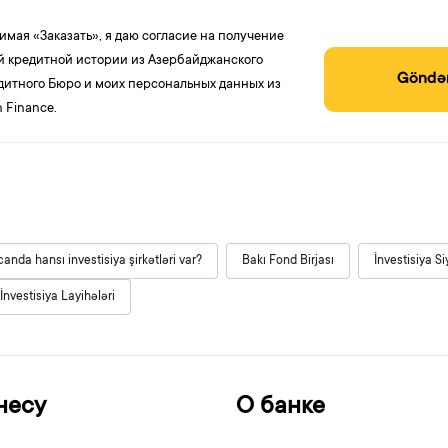
имая «Заказать», я даю согласие на получение
й кредитной истории из Азербайджанского
Göndə
дитного Бюро и моих персональных данных из
 Finance.
anda hansı investisiya şirkətləri var?
Bakı Fond Birjası
İnvestisiya Si
İnvestisiya Layihələri
несу
О банке