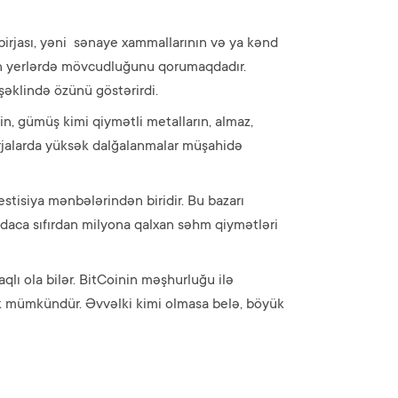
 birjası, yəni sənaye xammallarının və ya kənd
yyən yerlərdə mövcudluğunu qorumaqdadır.
şəklində özünü göstərirdi.
latin, gümüş kimi qiymətli metalların, almaz,
 birjalarda yüksək dalğalanmalar müşahidə
estisiya mənbələrindən biridir. Bu bazarı
daca sıfırdan milyona qalxan səhm qiymətləri
raqlı ola bilər. BitCoinin məşhurluğu ilə
lmək mümkündür. Əvvəlki kimi olmasa belə, böyük