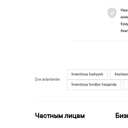
Наж
мое
Кре
Asan
Investisiya fəaliyyəti
Azərbayc
Çox axtarılanlar:
İnvestisiya fondları haqqında
Частным лицам
Биз