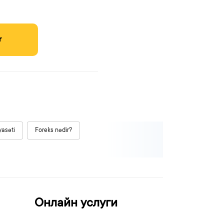
r
yasəti
Foreks nədir?
Онлайн услуги