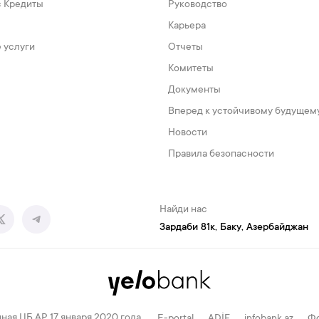
с Кредиты
Руководство
Карьера
 услуги
Отчеты
Комитеты
Документы
Вперед к устойчивому будущем
Новости
Правила безопасности
Найди нас
Зардаби 81к, Баку, Азербайджан
ная ЦБ АР 17 января 2020 года