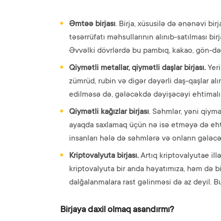
Əmtəə birjası
. Birja, xüsusilə də ənənəvi bi
təsərrüfatı məhsullarının alınıb-satılması b
Əvvəlki dövrlərdə bu pambıq, kakao, gön-dər
Qiymətli metallar, qiymətli daşlar birjası.
Yeri
zümrüd, rubin və digər dəyərli daş-qaşlar alı
edilməsə də, gələcəkdə dəyişəcəyi ehtimalı 
Qiymətli kağızlar birjası
. Səhmlər, yəni qiymə
ayaqda saxlamaq üçün nə isə etməyə də ehti
insanları hələ də səhmlərə və onların gələcə
Kriptovalyuta birjası.
Artıq kriptovalyutae illə
kriptovalyuta bir anda həyatımıza, həm də bi
dalğalanmalara rast gəlinməsi də az deyil. Bun
Birjaya daxil olmaq asandırmı?