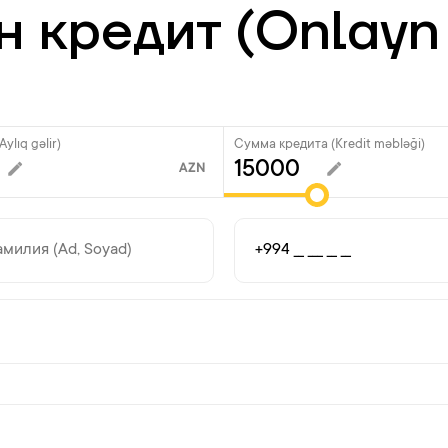
 кредит (Onlayn 
ylıq gəlir)
Сумма кредита (Kredit məbləği)
AZN