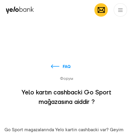
Частным лицам
Бизнесу
О банке
RU
FAQ
Форум
Yelo kartın cashbacki Go Sport
mağazasına aiddir ?
Go Sport magazalarında Yelo kartin cashbacki var? Geyim