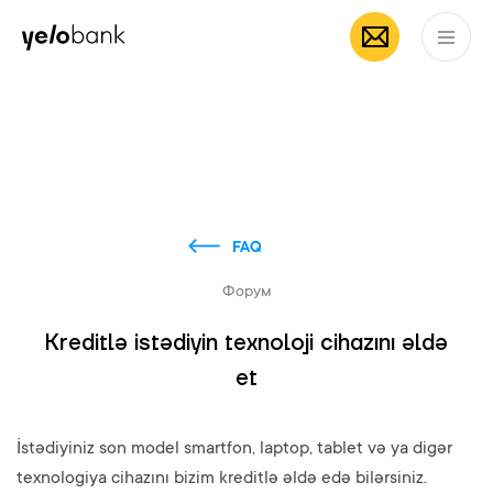
Частным лицам
Бизнесу
О банке
RU
FAQ
Форум
Kreditlə istədiyin texnoloji cihazını əldə
et
İstədiyiniz son model smartfon, laptop, tablet və ya digər
texnologiya cihazını bizim kreditlə əldə edə bilərsiniz.