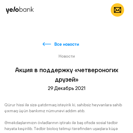
Частным лицам
Бизнесу
О банке
RU
Все новости
Новости
Акция в поддержку «четвероногих
друзей»
29 Декабрь 2021
Qürur hissi ilə sizə çatdırmaq istəyirik ki, sahibsiz heyvanlara sahib
çıxmaq üçün bankımız nümunəvi addım atıb.
Əməkdaşlarımızın övladlarının iştirakı ilə baş ofisdə sosial tədbir
həyata keçirilib. Tədbir bioloq təlimçi tərəfindən uşaqlara küçə