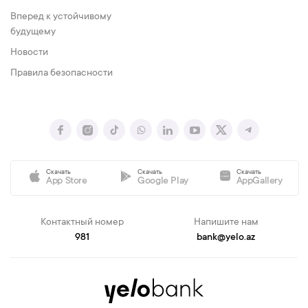
Вперед к устойчивому
будущему
Новости
Правила безопасности
Скачать
Скачать
Скачать
App Store
Google Play
AppGallery
Контактный номер
Напишите нам
981
bank@yelo.az