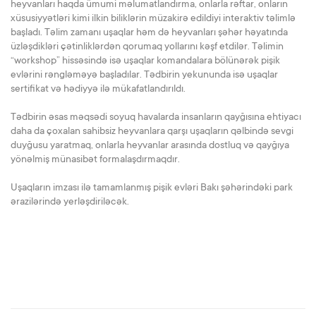
heyvanları haqda ümumi məlumatlandırma, onlarla rəftar, onların
xüsusiyyətləri kimi ilkin biliklərin müzakirə edildiyi interaktiv təlimlə
başladı. Təlim zamanı uşaqlar həm də heyvanları şəhər həyatında
üzləşdikləri çətinliklərdən qorumaq yollarını kəşf etdilər. Təlimin
“workshop” hissəsində isə uşaqlar komandalara bölünərək pişik
evlərini rəngləməyə başladılar. Tədbirin yekununda isə uşaqlar
sertifikat və hədiyyə ilə mükafatlandırıldı.
Tədbirin əsas məqsədi soyuq havalarda insanların qayğısına ehtiyacı
daha da çoxalan sahibsiz heyvanlara qarşı uşaqların qəlbində sevgi
duyğusu yaratmaq, onlarla heyvanlar arasında dostluq və qayğıya
yönəlmiş münasibət formalaşdırmaqdır.
Uşaqların imzası ilə tamamlanmış pişik evləri Bakı şəhərindəki park
ərazilərində yerləşdiriləcək.