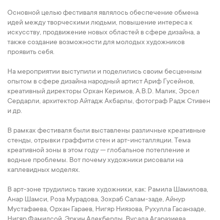
Основной целью фестиваля являлось обеспечение обмена
идей между творческими людьми, повышение интереса к
искусству, продвижение новых областей в сфере дизайна, а
также создание возможности для молодых художников
проявить себя.
На мероприятии выступили и поделились своим бесценным
опытом в сфере дизайна народный артист Ариф Гусейнов,
креативный директоры Орхан Керимов, A.B.D. Малик, Эрсел
Сердарли, архитектор Айтадж Акбарлы, фотограф Радж Стивен
и др.
В рамках фестиваля были выставлены различные креативные
стенды, отрывки граффити стен и арт-инсталляции. Тема
креативной зоны в этом году — глобальное потепление и
водные проблемы. Вот почему художники рисовали на
каплевидных моделях.
В арт-зоне трудились такие художники, как: Рамила Шамилова,
Анар Шамси, Роза Мурадова, Зохраб Салам-заде, Айнур
Мустафаева, Орхан Гараев, Нигяр Ниязова, Рухулла Гасанзаде,
Нигяр Фамилсой, Эркин Алекберлы, Вусала Агаразиева,