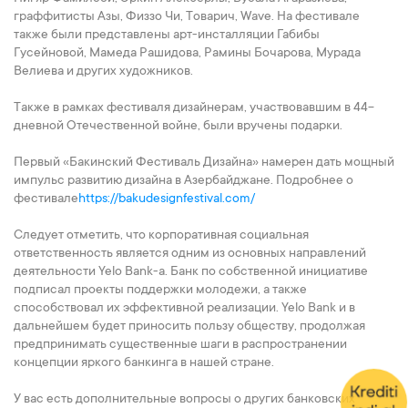
граффитисты Азы, Физзо Чи, Товарич, Wave. На фестивале
также были представлены арт-инсталляции Габибы
Гусейновой, Мамеда Рашидова, Рамины Бочарова, Мурада
Велиева и других художников.
Также в рамках фестиваля дизайнерам, участвовавшим в 44-
дневной Отечественной войне, были вручены подарки.
Первый «Бакинский Фестиваль Дизайна» намерен дать мощный
импульс развитию дизайна в Азербайджане. Подробнее о
фестивале
https://bakudesignfestival.com/
Следует отметить, что корпоративная социальная
ответственность является одним из основных направлений
деятельности Yelo Bank-а. Банк по собственной инициативе
подписал проекты поддержки молодежи, а также
способствовал их эффективной реализации. Yelo Bank и в
дальнейшем будет приносить пользу обществу, продолжая
предпринимать существенные шаги в распространении
концепции яркого банкинга в нашей стране.
У вас есть дополнительные вопросы о других банковских