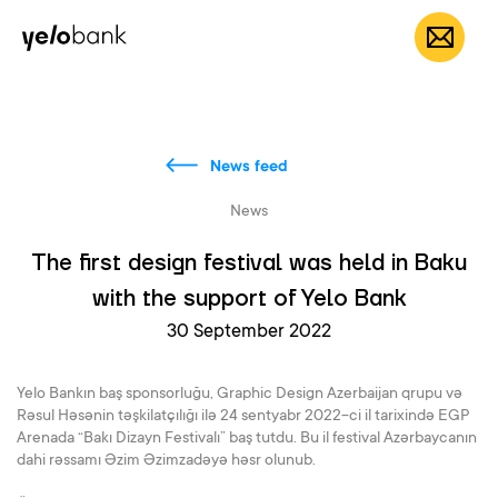
Individuals
Business
About bank
EN
News feed
News
The first design festival was held in Baku
with the support of Yelo Bank
30 September 2022
Yelo Bankın baş sponsorluğu, Graphic Design Azerbaijan qrupu və
Rəsul Həsənin təşkilatçılığı ilə 24 sentyabr 2022-ci il tarixində EGP
Arenada “Bakı Dizayn Festivalı” baş tutdu. Bu il festival Azərbaycanın
dahi rəssamı Əzim Əzimzadəyə həsr olunub.