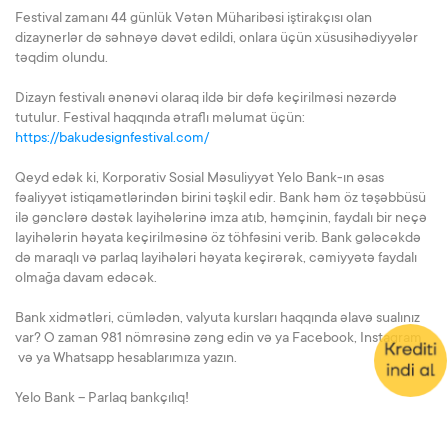
Festival zamanı 44 günlük Vətən Müharibəsi iştirakçısı olan
dizaynerlər də səhnəyə dəvət edildi, onlara üçün xüsusihədiyyələr
təqdim olundu.
Dizayn festivalı ənənəvi olaraq ildə bir dəfə keçirilməsi nəzərdə
tutulur. Festival haqqında ətraflı məlumat üçün:
https://bakudesignfestival.com/
Qeyd edək ki, Korporativ Sosial Məsuliyyət Yelo Bank-ın əsas
fəaliyyət istiqamətlərindən birini təşkil edir. Bank həm öz təşəbbüsü
ilə gənclərə dəstək layihələrinə imza atıb, həmçinin, faydalı bir neçə
layihələrin həyata keçirilməsinə öz töhfəsini verib. Bank gələcəkdə
də maraqlı və parlaq layihələri həyata keçirərək, cəmiyyətə faydalı
olmağa davam edəcək.
Bank xidmətləri, cümlədən, valyuta kursları haqqında əlavə sualınız
var? O zaman 981 nömrəsinə zəng edin və ya Facebook, Instagram
və ya Whatsapp hesablarımıza yazın.
Yelo Bank – Parlaq bankçılıq!