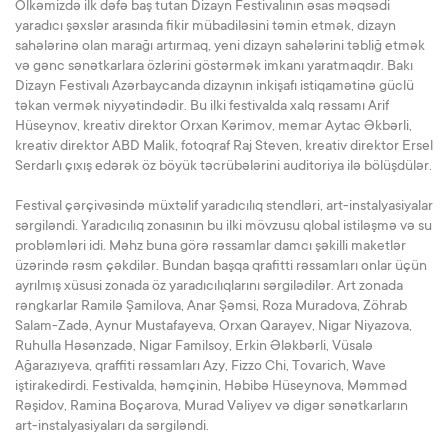
Ölkəmizdə ilk dəfə baş tutan Dizayn Festivalının əsas məqsədi
yaradıcı şəxslər arasında fikir mübadiləsini təmin etmək, dizayn
sahələrinə olan marağı artırmaq, yeni dizayn sahələrini təbliğ etmək
və gənc sənətkarlara özlərini göstərmək imkanı yaratmaqdır. Bakı
Dizayn Festivalı Azərbaycanda dizaynın inkişafı istiqamətinə güclü
təkan vermək niyyətindədir. Bu ilki festivalda xalq rəssamı Arif
Hüseynov, kreativ direktor Orxan Kərimov, memar Aytac Əkbərli,
kreativ direktor ABD Malik, fotoqraf Raj Steven, kreativ direktor Ersel
Serdarlı çıxış edərək öz böyük təcrübələrini auditoriya ilə bölüşdülər.
Festival çərçivəsində müxtəlif yaradıcılıq stendləri, art-instalyasiyalar
sərgiləndi. Yaradıcılıq zonasının bu ilki mövzusu qlobal istiləşmə və su
probləmləri idi. Məhz buna görə rəssamlar damcı şəkilli maketlər
üzərində rəsm çəkdilər. Bundan başqa qrafitti rəssamları onlar üçün
ayrılmış xüsusi zonada öz yaradıcılıqlarını sərgilədilər. Art zonada
rəngkarlar Ramilə Şamilova, Anar Şəmsi, Roza Muradova, Zöhrab
Salam-Zadə, Aynur Mustafayeva, Orxan Qarayev, Nigar Niyazova,
Ruhulla Həsənzadə, Nigar Familsoy, Erkin Ələkbərli, Vüsalə
Ağarazıyeva, qraffiti rəssamları Azy, Fizzo Chi, Tovarich, Wave
iştirakedirdi. Festivalda, həmçinin, Həbibə Hüseynova, Məmməd
Rəşidov, Ramina Boçarova, Murad Vəliyev və digər sənətkarların
art-instalyasiyaları da sərgiləndi.