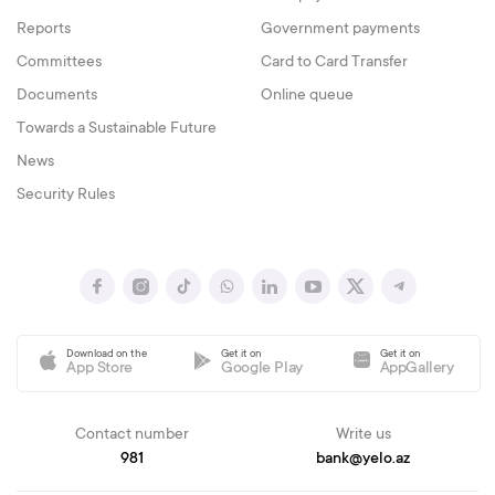
Reports
Government payments
Committees
Card to Card Transfer
Documents
Online queue
Towards a Sustainable Future
News
Security Rules
Download on the
Get it on
Get it on
App Store
Google Play
AppGallery
Contact number
Write us
981
bank@yelo.az