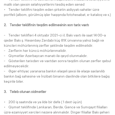
malik olan şəxsin səlahiyyətlərini təsdiq edən sənəd
• Tender təklifini təqdim edən şirkətin aidiyyatı sahələr üzrə
portfeli (albom, görülmüş işlər haqqında fotohesabat, e-kataloq və s.)
2. Tender təklifinin təqdim edilməsinin son tarix vaxtı
- Tender təklifləri 4 oktyabr 2021-ci il, Bakı vaxtı ilə saat 14:00-a
qədər Bakı ş. Həsənbəy Zərdabi küç 81K ünvanına yalnız bağlı və
küncləri möhürlənmiş zərflər şəklində təqdim edilməlidir.
- Zərflərin hər küncü möhürlənməlidir.
- Qiymətlər Azərbaycan manatı ilə qeyd olunmalıdır.
- Göstərilən tarixdən və vaxtdan sonra təqdim olunan zərflər qəbul
edilməyəcəkdir.
- Əgər ehtiyac yaranarsa bankın əlaqəli şəxsi ilə əlaqə saxlanılıb
bankın bağ sahəsinə və İnzibati binanın daxilində olan bitkilərə bağış
keçirilə bilər.
3. Tələb olunan xidmətlər
• 200 iş saatında və ya ildə bir dəfə ( 1 dəst üçün)
• Qiymət təklifində Lənkaran, Bərdə, Gəncə və Sumqayıt filialları
üzrə ezamiyyət xərcləri nəzərə alınmalıdır. Dirgər filiallar Bakı şəhəri