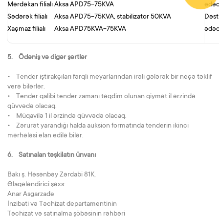
Mərdəkan filialı
Aksa APD75-75KVA
ədə
Sədərək filialı
Aksa APD75-75KVA, stabilizator 50KVA
Dəst
Xaçmaz filialı
Aksa APD75KVA-75KVA
əd
5. Ödəniş və digər şərtlər
• Tender iştirakçıları fərqli meyarlarından irəli gələrək bir neçə təklif
verə bilərlər.
• Tender qalibi tender zamanı təqdim olunan qiymət il ərzində
qüvvədə olacaq.
• Müqavilə 1 il ərzində qüvvədə olacaq.
• Zərurət yarandığı halda auksion formatında tenderin ikinci
mərhələsi elan edilə bilər.
6. Satınalan təşkilatın ünvanı
Bakı ş. Həsənbəy Zərdabi 81K,
Əlaqələndirici şəxs:
Anar Asgarzade
İnzibati və Təchizat departamentinin
Təchizat və satınalma şöbəsinin rəhbəri