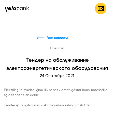
Частным лицам
Бизнесу
О банке
RU
Все новости
Новости
Тендер на обслуживание
электроэнергетического оборудования
24 Сентябрь 2021
Elektrik güc avadanlığına illik servis xidməti göstərilməsi məqsədilə
açıq tender elan edirik.
Tender iştirakçıları aşağıdakı meyarlara sahib olmalıdırlar: