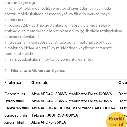
ərazisində yerləşir.
• Qiymət təklifində işçilik və material qiymətləri ayrı ayrılıqda
göstərilməlidir.(istifadə olunacaq yağ və filtlərin markası qeyd
olunmalıdır)
• Xidmət 24/7 şərti ilə göstərilməlidir. Servis işlərindən əlavə
ehtiyac olan materiallar, ehtiyat hissələri və işçilik əlavə razılaşdırılma
əsasında ödəniləcək.
• Göstərilən xidmətlərə və istifadə edilən material və ehtiyat
hissələrinə iddiaçı ən azı 12 ay müddətində keyfiyyət zəmanəti
təqdim etməlidir.
• Yeni avadanlıqların montaj və demontaj edilməsi.
4. Filiallar üzrə Generator Siyahisı.
Filialın adı
Generator
Ölçü
Gəncə filialı
Aksa APD40-33KVA, stabilizator Delta 100KVA
Dəs
Bərdə filialı
Aksa APD40-33KVA, stabilizator Delta 100KVA
Dəs
Lənkəran filialı
Aksa APD112A-110KVA, stabilizator Delta 100KVA
Dəs
Sumqayıt filialı
Teksan TJ80PR5C-80KVA
ədə
Xalqlar filialı
Aksa APD75-75KVA
ədə