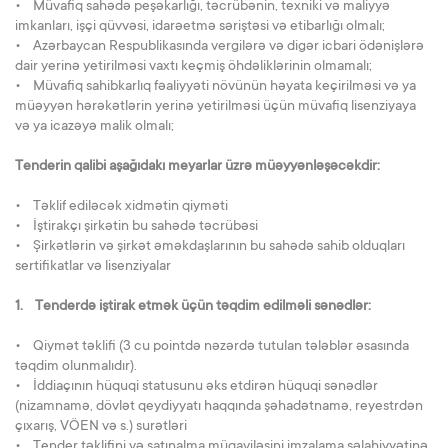
• Müvafiq sahədə peşəkarlığı, təcrübənin, texniki və maliyyə
imkanları, işçi qüvvəsi, idarəetmə səriştəsi və etibarlığı olmalı;
• Azərbaycan Respublikasında vergilərə və digər icbari ödənişlərə
dair yerinə yetirilməsi vaxtı keçmiş öhdəliklərinin olmamalı;
• Müvafiq sahibkarlıq fəaliyyəti növünün həyata keçirilməsi və ya
müəyyən hərəkətlərin yerinə yetirilməsi üçün müvafiq lisenziyaya
və ya icazəyə malik olmalı;
Tenderin qalibi aşağıdakı meyarlar üzrə müəyyənləşəcəkdir:
• Təklif ediləcək xidmətin qiyməti
• İştirakçı şirkətin bu sahədə təcrübəsi
• Şirkətlərin və şirkət əməkdaşlarının bu sahədə sahib olduqları
sertifikatlar və lisenziyalar
1. Tenderdə iştirak etmək üçün təqdim edilməli sənədlər:
• Qiymət təklifi (3 cu pointdə nəzərdə tutulan tələblər əsasında
təqdim olunmalıdır).
• İddiaçının hüquqi statusunu əks etdirən hüquqi sənədlər
(nizamnamə, dövlət qeydiyyatı haqqında şəhadətnamə, reyestrdən
çıxarış, VÖEN və s.) surətləri
• Tender təklifini və satınalma müqaviləsini imzalama səlahiyyətinə