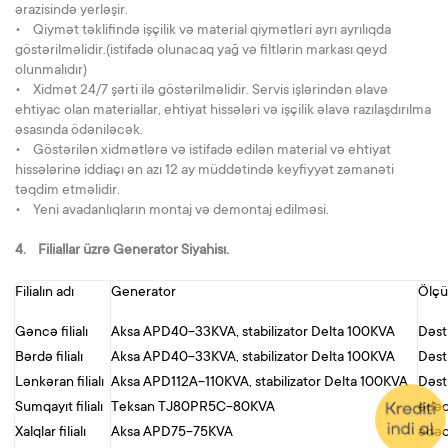
ərazisində yerləşir.
• Qiymət təklifində işçilik və material qiymətləri ayrı ayrılıqda
göstərilməlidir.(istifadə olunacaq yağ və filtlərin markası qeyd
olunmalıdır)
• Xidmət 24/7 şərti ilə göstərilməlidir. Servis işlərindən əlavə
ehtiyac olan materiallar, ehtiyat hissələri və işçilik əlavə razılaşdırılma
əsasında ödəniləcək.
• Göstərilən xidmətlərə və istifadə edilən material və ehtiyat
hissələrinə iddiaçı ən azı 12 ay müddətində keyfiyyət zəmanəti
təqdim etməlidir.
• Yeni avadanlıqların montaj və demontaj edilməsi.
4. Filiallar üzrə Generator Siyahisı.
Filialın adı
Generator
Ölçü
Gəncə filialı
Aksa APD40-33KVA, stabilizator Delta 100KVA
Dəs
Bərdə filialı
Aksa APD40-33KVA, stabilizator Delta 100KVA
Dəs
Lənkəran filialı
Aksa APD112A-110KVA, stabilizator Delta 100KVA
Dəs
Sumqayıt filialı
Teksan TJ80PR5C-80KVA
ədə
Xalqlar filialı
Aksa APD75-75KVA
ədə