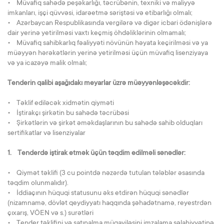
• Müvafiq sahədə peşəkarlığı, təcrübənin, texniki və maliyyə
imkanları, işçi qüvvəsi, idarəetmə səriştəsi və etibarlığı olmalı;
• Azərbaycan Respublikasında vergilərə və digər icbari ödənişlərə
dair yerinə yetirilməsi vaxtı keçmiş öhdəliklərinin olmamalı;
• Müvafiq sahibkarlıq fəaliyyəti növünün həyata keçirilməsi və ya
müəyyən hərəkətlərin yerinə yetirilməsi üçün müvafiq lisenziyaya
və ya icazəyə malik olmalı;
Tenderin qalibi aşağıdakı meyarlar üzrə müəyyənləşəcəkdir:
• Təklif ediləcək xidmətin qiyməti
• İştirakçı şirkətin bu sahədə təcrübəsi
• Şirkətlərin və şirkət əməkdaşlarının bu sahədə sahib olduqları
sertifikatlar və lisenziyalar
1. Tenderdə iştirak etmək üçün təqdim edilməli sənədlər:
• Qiymət təklifi (3 cu pointdə nəzərdə tutulan tələblər əsasında
təqdim olunmalıdır).
• İddiaçının hüquqi statusunu əks etdirən hüquqi sənədlər
(nizamnamə, dövlət qeydiyyatı haqqında şəhadətnamə, reyestrdən
çıxarış, VÖEN və s.) surətləri
• Tender təklifini və satınalma müqaviləsini imzalama səlahiyyətinə