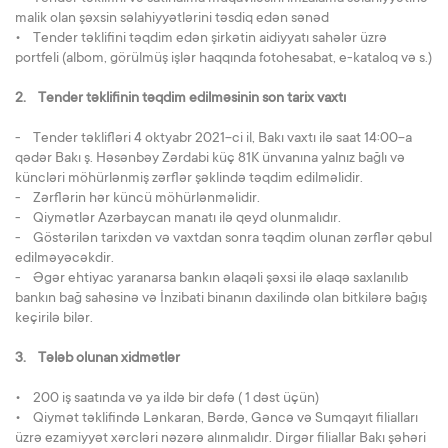
malik olan şəxsin səlahiyyətlərini təsdiq edən sənəd
• Tender təklifini təqdim edən şirkətin aidiyyatı sahələr üzrə
portfeli (albom, görülmüş işlər haqqında fotohesabat, e-kataloq və s.)
2. Tender təklifinin təqdim edilməsinin son tarix vaxtı
- Tender təklifləri 4 oktyabr 2021-ci il, Bakı vaxtı ilə saat 14:00-a
qədər Bakı ş. Həsənbəy Zərdabi küç 81K ünvanına yalnız bağlı və
küncləri möhürlənmiş zərflər şəklində təqdim edilməlidir.
- Zərflərin hər küncü möhürlənməlidir.
- Qiymətlər Azərbaycan manatı ilə qeyd olunmalıdır.
- Göstərilən tarixdən və vaxtdan sonra təqdim olunan zərflər qəbul
edilməyəcəkdir.
- Əgər ehtiyac yaranarsa bankın əlaqəli şəxsi ilə əlaqə saxlanılıb
bankın bağ sahəsinə və İnzibati binanın daxilində olan bitkilərə bağış
keçirilə bilər.
3. Tələb olunan xidmətlər
• 200 iş saatında və ya ildə bir dəfə ( 1 dəst üçün)
• Qiymət təklifində Lənkaran, Bərdə, Gəncə və Sumqayıt filialları
üzrə ezamiyyət xərcləri nəzərə alınmalıdır. Dirgər filiallar Bakı şəhəri