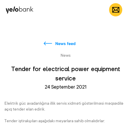
Individuals
Business
About bank
EN
News feed
News
Tender for electrical power equipment
service
24 September 2021
Elektrik güc avadanlığına illik servis xidməti göstərilməsi məqsədilə
açıq tender elan edirik.
Tender iştirakçıları aşağıdakı meyarlara sahib olmalıdırlar: