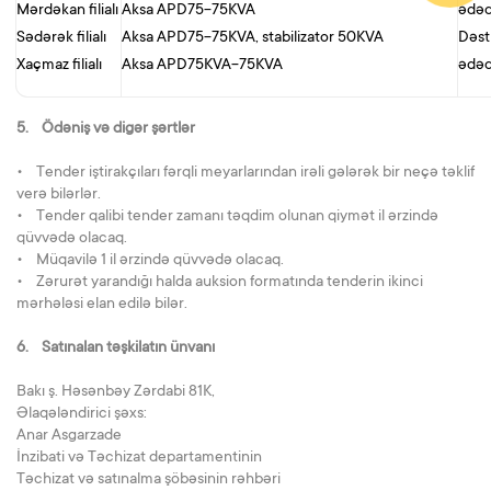
Mərdəkan filialı
Aksa APD75-75KVA
ədə
Sədərək filialı
Aksa APD75-75KVA, stabilizator 50KVA
Dəst
Xaçmaz filialı
Aksa APD75KVA-75KVA
əd
5. Ödəniş və digər şərtlər
• Tender iştirakçıları fərqli meyarlarından irəli gələrək bir neçə təklif
verə bilərlər.
• Tender qalibi tender zamanı təqdim olunan qiymət il ərzində
qüvvədə olacaq.
• Müqavilə 1 il ərzində qüvvədə olacaq.
• Zərurət yarandığı halda auksion formatında tenderin ikinci
mərhələsi elan edilə bilər.
6. Satınalan təşkilatın ünvanı
Bakı ş. Həsənbəy Zərdabi 81K,
Əlaqələndirici şəxs:
Anar Asgarzade
İnzibati və Təchizat departamentinin
Təchizat və satınalma şöbəsinin rəhbəri