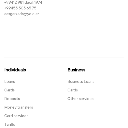
+99412 981 daxili 1974
+99455 505 65 75
aasgarzada@yelo.az
Individuals
Business
Loans
Business Loans
Cards
Cards
Deposits
Other services
Money transfers
Card services
Tariffs