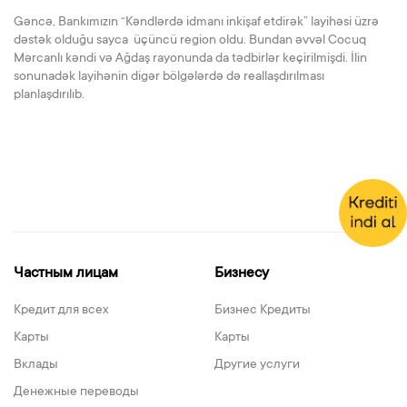
Gəncə, Bankımızın “Kəndlərdə idmanı inkişaf etdirək” layihəsi üzrə
dəstək olduğu sayca üçüncü region oldu. Bundan əvvəl Cocuq
Mərcanlı kəndi və Ağdaş rayonunda da tədbirlər keçirilmişdi. İlin
sonunadək layihənin digər bölgələrdə də reallaşdırılması
planlaşdırılıb.
Частным лицам
Бизнесу
Кредит для всех
Бизнес Кредиты
Карты
Карты
Вклады
Другие услуги
Денежные переводы