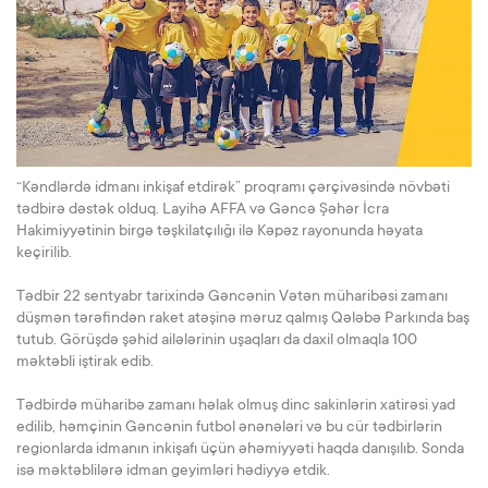
“Kəndlərdə idmanı inkişaf etdirək” proqramı çərçivəsində növbəti
tədbirə dəstək olduq. Layihə AFFA və Gəncə Şəhər İcra
Hakimiyyətinin birgə təşkilatçılığı ilə Kəpəz rayonunda həyata
keçirilib.
Tədbir 22 sentyabr tarixində Gəncənin Vətən müharibəsi zamanı
düşmən tərəfindən raket atəşinə məruz qalmış Qələbə Parkında baş
tutub. Görüşdə şəhid ailələrinin uşaqları da daxil olmaqla 100
məktəbli iştirak edib.
Tədbirdə müharibə zamanı həlak olmuş dinc sakinlərin xatirəsi yad
edilib, həmçinin Gəncənin futbol ənənələri və bu cür tədbirlərin
regionlarda idmanın inkişafı üçün əhəmiyyəti haqda danışılıb. Sonda
isə məktəblilərə idman geyimləri hədiyyə etdik.