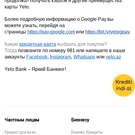
продолжат получать кэшбэк и другие преимущества
карты Yelo.
Более подробную информацию о
Google Pay
вы
можете узнать, перейдя на
страницы
https
://
pay
.
google
.
com
или
https
://
bit
.
ly
/
yelogpay
.
Какую
кредитная карта
выбрать для покупок?
Тогда
позвоните по номеру 981 или напишите в наши
аккаунты
Facebook
,
Instagram
,
Whatsapp
или
yelo.az
Yelo
Bank – Яркий Банкинг!
Частным лицам
Бизнесу
Кредит для всех
Бизнес Кредиты