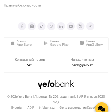
Правила безопасности
Скачать
Скачать
Скачать
App Store
Google Play
AppGallery
Контактный номер
Напишите нам
981
bank@yelo.az
© 2026 Yelo Bank | Лицензия № 203, выданная ЦБ АР 17 января 2020
года
E-portal
ADİF
infobank.az
Фонд возрождения Карабаха