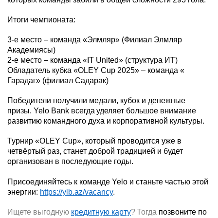
Итоги чемпионата:
3-е место – команда «Элмляр» (Филиал Элмляр
Академиясы)
2-е место – команда «IT United» (структура ИТ)
Обладатель кубка «OLEY Cup 2025» – команда «
Гарадаг» (филиал Садарак)
Победители получили медали, кубок и денежные
призы. Yelo Bank
всегда
уделяет большое внимание
развитию командного духа и корпоративной культуры.
Турнир «OLEY Cup», который проводится уже в
четвёртый раз, станет доброй традицией и будет
организован в последующие годы.
Присоединяйтесь к команде Yelo и станьте частью этой
энергии:
https://ylb.az/vacancy
.
Ищете выгодную
кредитную карту
?
Тогда
позвоните по