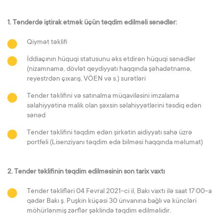
1. Tenderdə iştirak etmək üçün təqdim edilməli sənədlər:
Qiymət təklifi
İddiaçının hüquqi statusunu əks etdirən hüquqi sənədlər
(nizamnamə, dövlət qeydiyyatı haqqında şəhadətnamə,
reyestrdən çıxarış, VÖEN və s.) surətləri
Tender təklifini və satınalma müqaviləsini imzalama
səlahiyyətinə malik olan şəxsin səlahiyyətlərini təsdiq edən
sənəd
Tender təklifini təqdim edən şirkətin aidiyyatı sahə üzrə
portfeli (Lisenziyanı təqdim edə bilməsi haqqında məlumat)
2. Tender təklifinin təqdim edilməsinin son tarix vaxtı
Tender təklifləri 04 Fevral 2021-ci il, Bakı vaxtı ilə saat 17:00-a
qədər Bakı ş. Puşkin küçəsi 30 ünvanına bağlı və küncləri
möhürlənmiş zərflər şəklində təqdim edilməlidir.