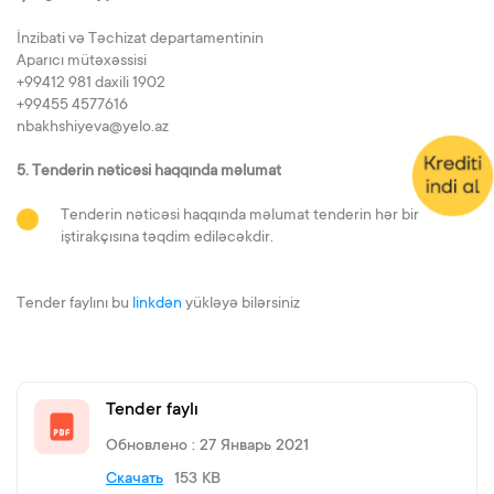
İnzibati və Təchizat departamentinin
Aparıcı mütəxəssisi
+99412 981 daxili 1902
+99455 4577616
nbakhshiyeva@yelo.az
5. Tenderin nəticəsi haqqında məlumat
Tenderin nəticəsi haqqında məlumat tenderin hər bir
iştirakçısına təqdim ediləcəkdir.
Tender faylını bu
linkdən
yükləyə bilərsiniz
Tender faylı
Обновлено : 27 Январь 2021
Cкачать
153 KB