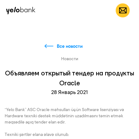
Частным лицам
Бизнесу
О банке
RU
Все новости
Новости
Объявляем открытый тендер на продукты
Oracle
28 Январь 2021
“Yelo Bank” ASC Oracle məhsulları üçün Software lisenziyası və
Hardware texniki dəstək müddətinin uzadılmasını təmin etmək
məqsədilə açıq tender elan edir.
Texniki şərtlər elana əlavə olunub.