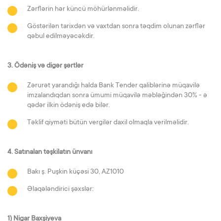
Zərflərin hər küncü möhürlənməlidir.
Göstərilən tarixdən və vaxtdan sonra təqdim olunan zərflər
qəbul edilməyəcəkdir.
3. Ödəniş və digər şərtlər
Zərurət yarandığı halda Bank Tender qaliblərinə müqavilə
imzalandıqdan sonra ümumi müqavilə məbləğindən 30% - ə
qədər ilkin ödəniş edə bilər.
Təklif qiyməti bütün vergilər daxil olmaqla verilməlidir.
4. Satınalan təşkilatın ünvanı
Bakı ş. Puşkin küçəsi 30, AZ1010
Əlaqələndirici şəxslər:
1) Nigar Baxşiyeva