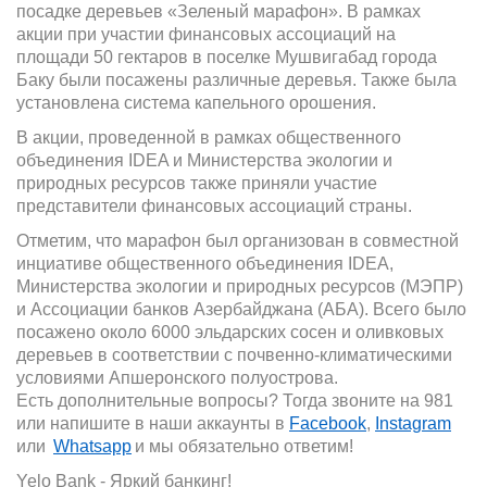
посадке деревьев «Зеленый марафон». В рамках
акции при участии финансовых ассоциаций на
площади 50 гектаров в поселке Мушвигабад города
Баку были посажены различные деревья. Также была
установлена система капельного орошения.
В акции, проведенной в рамках общественного
объединения IDEA и Министерства экологии и
природных ресурсов также приняли участие
представители финансовых ассоциаций страны.
Отметим, что марафон был организован в совместной
инциативе общественного объединения IDEA,
Министерства экологии и природных ресурсов (МЭПР)
и Ассоциации банков Азербайджана (АБА). Всего было
посажено около 6000 эльдарских сосен и оливковых
деревьев в соответствии с почвенно-климатическими
условиями Апшеронского полуострова.
Есть дополнительные вопросы? Тогда звоните на 981
или напишите в наши аккаунты
в
Facebook
,
Instagram
и
ли
Whatsapp
и
мы обязательно ответим!
Yelo Bank -
Я
ркий банкинг
!