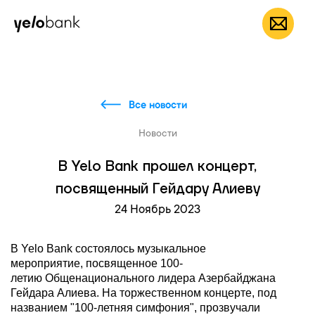
Частным лицам
Бизнесу
О банке
RU
Все новости
Новости
В Yelo Bank прошел концерт,
посвященный Гейдару Алиеву
24 Ноябрь 2023
В Yelo Bank состоял
ось музыкальное
мероприятие,
посвященн
ое
100-
летию
Общенационального
лидера Азербайджана
Гейдара Алиева. На торжественном концерте
,
под
названием "100-летняя симфония"
,
прозвучали