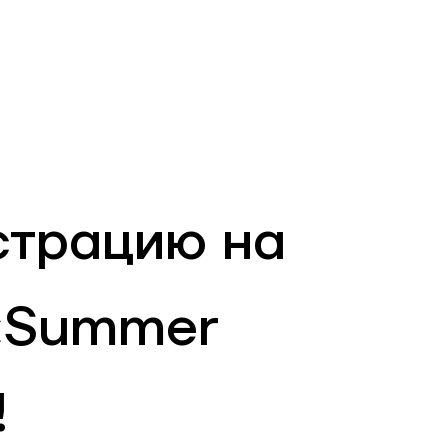
RU
Филиалы и АТМ
981
страцию на
«Summer
!