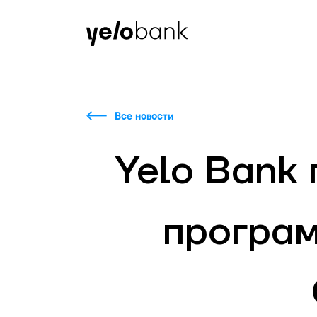
Частным лицам
Бизнесу
О банке
Все новости
Yelo Bank
програ