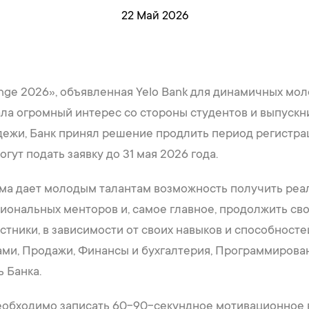
22 Май 2026
ge 2026», объявленная Yelo Bank для динамичных мо
ала огромный интерес со стороны студентов и выпуск
ежи, Банк принял решение продлить период регистрац
ут подать заявку до 31 мая 2026 года.
мма дает молодым талантам возможность получить реа
иональных менторов и, самое главное, продолжить сво
тники, в зависимости от своих навыков и способностей
ами, Продажи, Финансы и бухгалтерия, Программирова
 Банка.
еобходимо записать 60-90-секундное мотивационное в